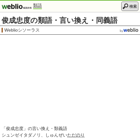
類語
検索
俊成忠度の類語・言い換え・同義語
Weblioシソーラス
「
俊成忠度
」の言い換え・類義語
シュンゼイタダノリ
しゅんぜい
ただのり