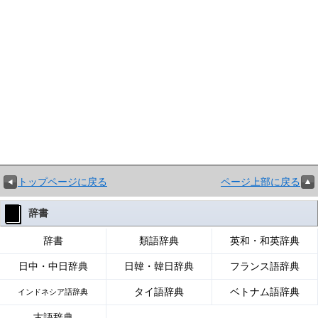
トップページに戻る
ページ上部に戻る
辞書
辞書
類語辞典
英和・和英辞典
日中・中日辞典
日韓・韓日辞典
フランス語辞典
タイ語辞典
ベトナム語辞典
インドネシア語辞典
古語辞典