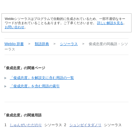
Weblioシソーラスはプログラムで自動的に生成されているため、一部不適切なキー
ワードが含まれていることもあります。ご了承くださいませ。
詳しい解説を見る
。
お問い合わせ
。
Weblio 辞書
>
類語辞典
>
シソーラス
>
俊成忠度
の同義語・シソ
ーラス
「俊成忠度」の関連ページ
「俊成忠度」を解説文に含む用語の一覧
「俊成忠度」を含む用語の索引
「俊成忠度」の関連用語
しゅんぜいただのり
シソーラス
シュンゼイタダノリ
シソーラス