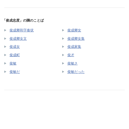
「俊成忠度」の隣のことば
俊成卿和字奏状
俊成卿女
俊成卿女文
俊成卿女集
俊成女
俊成家集
俊成町
俊才
俊敏
俊敏さ
俊敏だ
俊敏だった