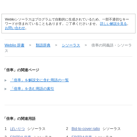
Weblioシソーラスはプログラムで自動的に生成されているため、一部不適切なキー
ワードが含まれていることもあります。ご了承くださいませ。
詳しい解説を見る
。
お問い合わせ
。
Weblio 辞書
>
類語辞典
>
シソーラス
>
倍率
の同義語・シソーラ
ス
「倍率」の関連ページ
「倍率」を解説文に含む用語の一覧
「倍率」を含む用語の索引
「倍率」の関連用語
ばいりつ
シソーラス
Bid-to-cover ratio
シソーラス