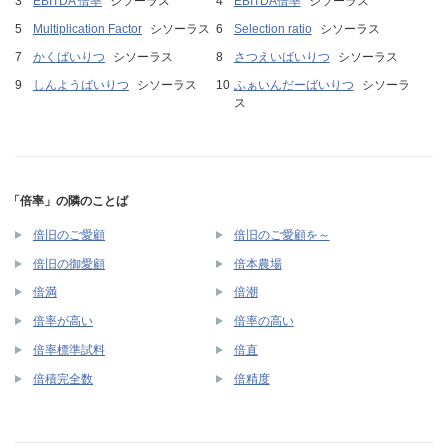
EBITDA 倍率
シソーラス
EBITDA倍率
シソーラス
Multiplication Factor
シソーラス
Selection ratio
シソーラス
かくばいりつ
シソーラス
さつえいばいりつ
シソーラス
しんようばいりつ
シソーラス
ふぁいんだーばいりつ
シソーラ
ス
「倍率」の隣のことば
倍旧のご愛顧
倍旧のご愛顧を～
倍旧の御愛顧
倍本農場
倍満
倍潮
倍率が高い
倍率の高い
倍率標準試料
倍直
倍積完全数
倍精度