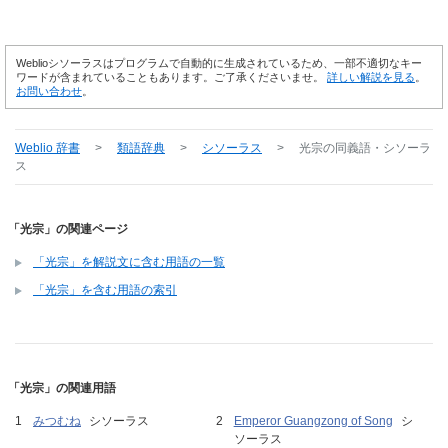
Weblioシソーラスはプログラムで自動的に生成されているため、一部不適切なキー
ワードが含まれていることもあります。ご了承くださいませ。
詳しい解説を見る
。
お問い合わせ
。
Weblio 辞書
>
類語辞典
>
シソーラス
>
光宗
の同義語・シソーラ
ス
「光宗」の関連ページ
「光宗」を解説文に含む用語の一覧
「光宗」を含む用語の索引
「光宗」の関連用語
みつむね
シソーラス
Emperor Guangzong of Song
シ
ソーラス