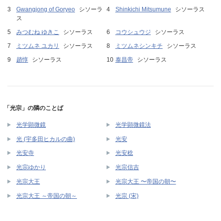
Gwangjong of Goryeo
シソーラ
Shinkichi Mitsumune
シソーラス
ス
みつむね ゆきこ
シソーラス
コウシュウジ
シソーラス
ミツムネ ユカリ
シソーラス
ミツムネシンキチ
シソーラス
趙惇
シソーラス
泰昌帝
シソーラス
「光宗」の隣のことば
光学顕微鏡
光学顕微鏡法
光 (宇多田ヒカルの曲)
光安
光安寺
光安稔
光宗ゆかり
光宗信吉
光宗大王
光宗大王 〜帝国の朝〜
光宗大王 ～帝国の朝～
光宗 (宋)