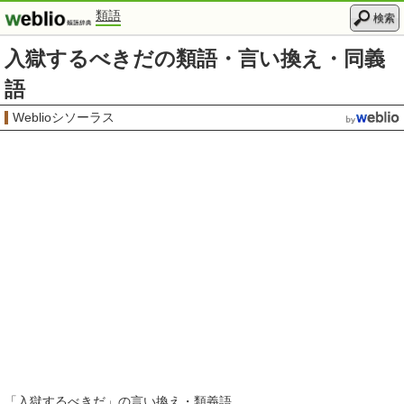
類語
検索
入獄するべきだの類語・言い換え・同義
語
Weblioシソーラス
「
入獄するべきだ
」の言い換え・類義語