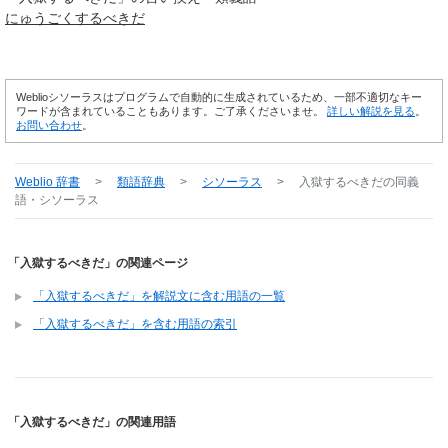
にゅうごく
するべきだ
Weblioシソーラスはプログラムで自動的に生成されているため、一部不適切なキー
ワードが含まれていることもあります。ご了承くださいませ。
詳しい解説を見る
。
お問い合わせ
。
Weblio 辞書
>
類語辞典
>
シソーラス
>
入獄するべきだ
の同義
語・シソーラス
「入獄するべきだ」の関連ページ
「入獄するべきだ」を解説文に含む用語の一覧
「入獄するべきだ」を含む用語の索引
「入獄するべきだ」の関連用語