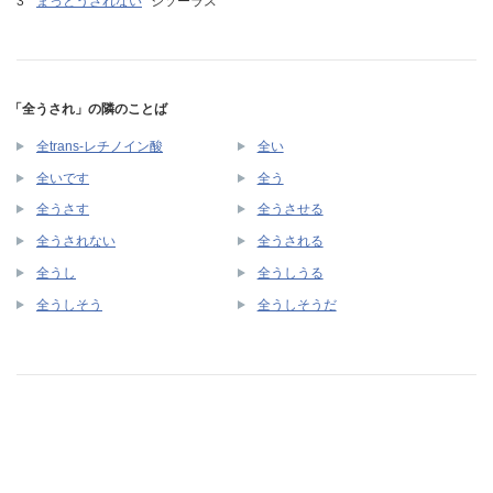
まっとうされない
シソーラス
「全うされ」の隣のことば
全trans-レチノイン酸
全い
全いです
全う
全うさす
全うさせる
全うされない
全うされる
全うし
全うしうる
全うしそう
全うしそうだ