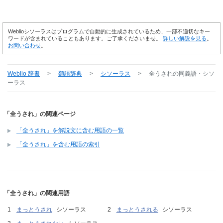
Weblioシソーラスはプログラムで自動的に生成されているため、一部不適切なキー
ワードが含まれていることもあります。ご了承くださいませ。
詳しい解説を見る
。
お問い合わせ
。
Weblio 辞書
>
類語辞典
>
シソーラス
>
全うされ
の同義語・シソ
ーラス
「全うされ」の関連ページ
「全うされ」を解説文に含む用語の一覧
「全うされ」を含む用語の索引
「全うされ」の関連用語
まっとうされ
シソーラス
まっとうされる
シソーラス