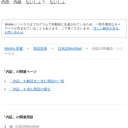
内所
内緒
ないしょ
う
ないしょ
Weblioシソーラスはプログラムで自動的に生成されているため、一部不適切なキー
ワードが含まれていることもあります。ご了承くださいませ。
詳しい解説を見る
。
お問い合わせ
。
Weblio 辞書
>
類語辞典
>
日本語WordNet
>
内証
の同義語・シソ
ーラス
「内証」の関連ページ
「内証」を解説文に含む用語の一覧
「内証」を含む用語の索引
「内証」の関連用語
秘
日本語WordNet