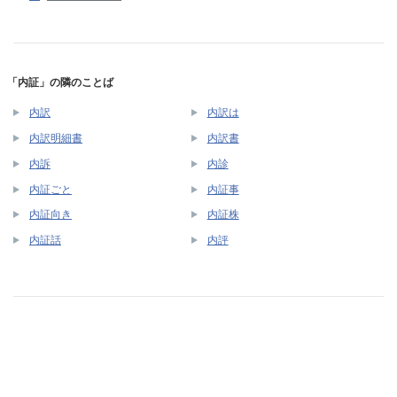
「内証」の隣のことば
内訳
内訳は
内訳明細書
内訳書
内訴
内診
内証ごと
内証事
内証向き
内証株
内証話
内評