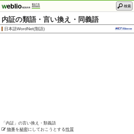
類語
検索
内証の類語・言い換え・同義語
日本語WordNet(類語)
「
内証
」の言い換え・類義語
物事
を
秘密
にしておこうとする
性質