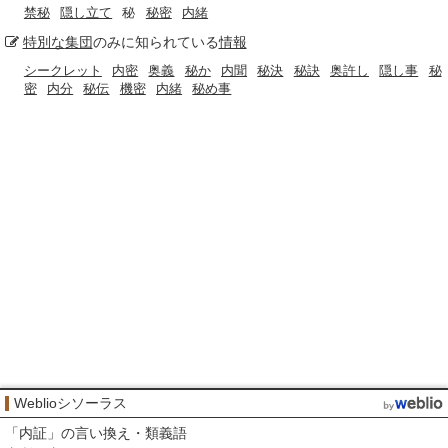
禁秘
隠し立て
秘
秘密
内緒
特別な
集団
のみに知られている
情報
シークレット
内密
奥義
秘か
内聞
秘決
秘訣
奥許し
隠し事
秘
密
内分
秘伝
機密
内緒
秘め事
Weblioシソーラス
「
内証
」の言い換え・類義語