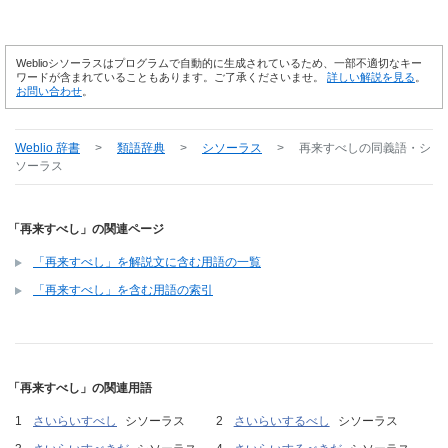
Weblioシソーラスはプログラムで自動的に生成されているため、一部不適切なキー
ワードが含まれていることもあります。ご了承くださいませ。
詳しい解説を見る
。
お問い合わせ
。
Weblio 辞書
>
類語辞典
>
シソーラス
>
再来すべし
の同義語・シ
ソーラス
「再来すべし」の関連ページ
「再来すべし」を解説文に含む用語の一覧
「再来すべし」を含む用語の索引
「再来すべし」の関連用語
さいらいすべし
シソーラス
さいらいするべし
シソーラス