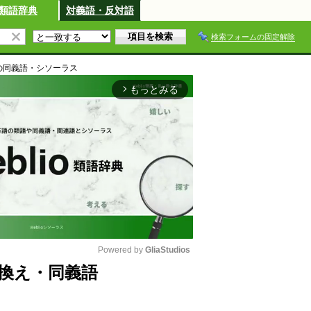
類語辞典
対義語・反対語
検索フォームの固定解除
の同義語・シソーラス
もっとみる
arrow_forward_ios
Powered by 
GliaStudios
換え・同義語
M
u