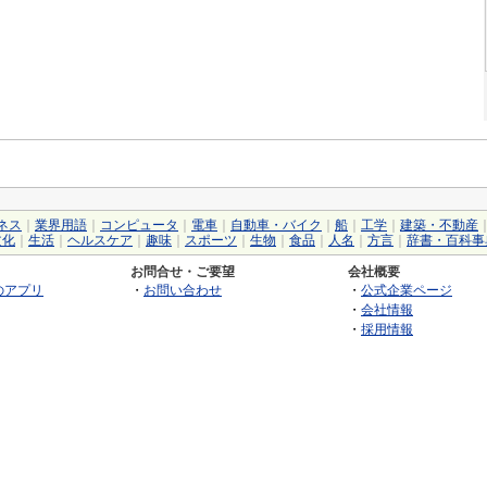
ネス
｜
業界用語
｜
コンピュータ
｜
電車
｜
自動車・バイク
｜
船
｜
工学
｜
建築・不動産
文化
｜
生活
｜
ヘルスケア
｜
趣味
｜
スポーツ
｜
生物
｜
食品
｜
人名
｜
方言
｜
辞書・百科事
お問合せ・ご要望
会社概要
のアプリ
・
お問い合わせ
・
公式企業ページ
・
会社情報
・
採用情報