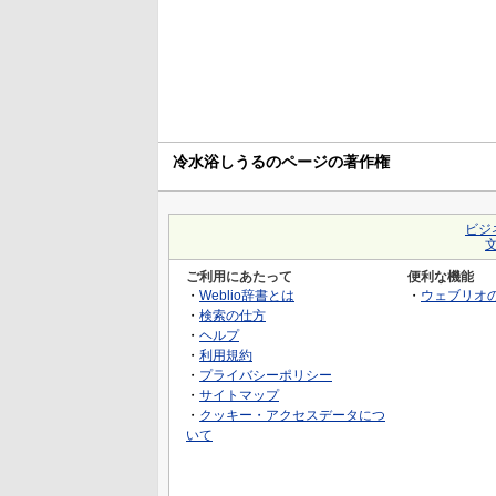
冷水浴しうるのページの著作権
ビジ
ご利用にあたって
便利な機能
・
Weblio辞書とは
・
ウェブリオ
・
検索の仕方
・
ヘルプ
・
利用規約
・
プライバシーポリシー
・
サイトマップ
・
クッキー・アクセスデータにつ
いて