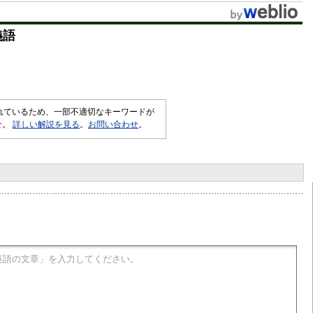
t
義語
e
されているため、一部不適切なキーワードが
せ。
詳しい解説を見る
。
お問い合わせ
。