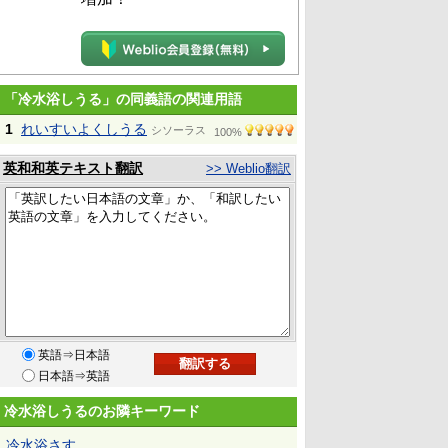
「冷水浴しうる」の同義語の関連用語
1
れいすいよくしうる
シソーラス
100%
英和和英テキスト翻訳
>> Weblio翻訳
英語⇒日本語
日本語⇒英語
冷水浴しうるのお隣キーワード
冷水浴さす