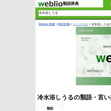
類語辞典
Weblio 辞書
>
類語辞典
>
シソーラス
>
冷水浴しうる
冷水浴しうるの類語・言い
類語