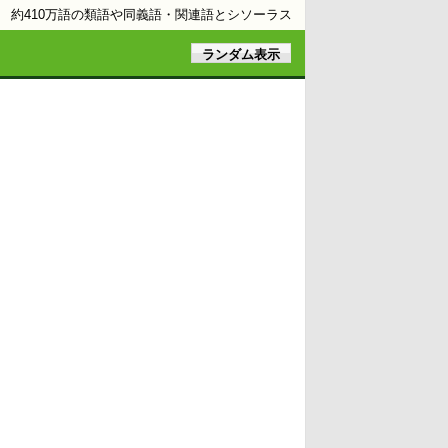
約410万語の類語や同義語・関連語とシソーラス