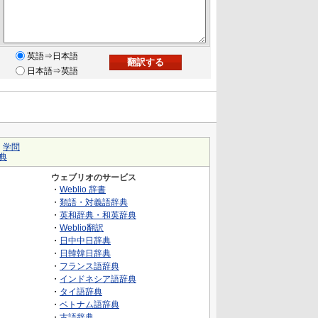
英語⇒日本語
日本語⇒英語
｜
学問
典
ウェブリオのサービス
・
Weblio 辞書
・
類語・対義語辞典
・
英和辞典・和英辞典
・
Weblio翻訳
・
日中中日辞典
・
日韓韓日辞典
・
フランス語辞典
・
インドネシア語辞典
・
タイ語辞典
・
ベトナム語辞典
・
古語辞典