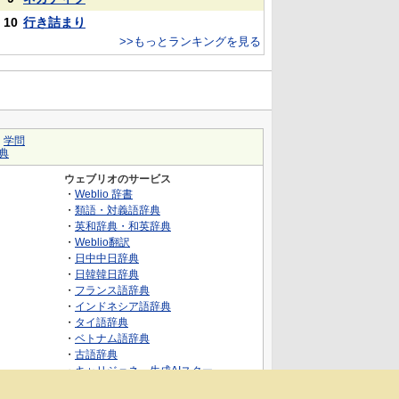
10
行き詰まり
>>もっとランキングを見る
｜
学問
典
ウェブリオのサービス
・
Weblio 辞書
・
類語・対義語辞典
・
英和辞典・和英辞典
・
Weblio翻訳
・
日中中日辞典
・
日韓韓日辞典
・
フランス語辞典
・
インドネシア語辞典
・
タイ語辞典
・
ベトナム語辞典
・
古語辞典
・
キャリジェネ～生成AIスクー
ル・AIスキルでキャリアアップ～