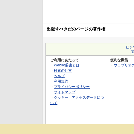
出獄すべきだのページの著作権
ビジ
ご利用にあたって
便利な機能
・
Weblio辞書とは
・
ウェブリオ
・
検索の仕方
・
ヘルプ
・
利用規約
・
プライバシーポリシー
・
サイトマップ
・
クッキー・アクセスデータにつ
いて