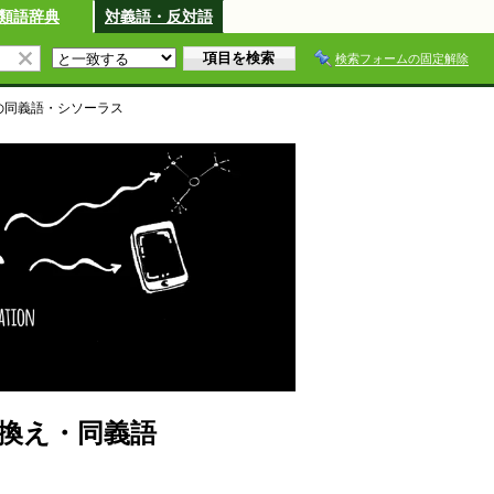
類語辞典
対義語・反対語
検索フォームの固定解除
の同義語・シソーラス
換え・同義語