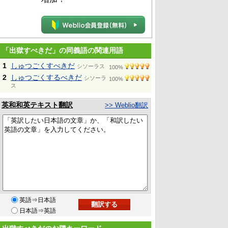
「出獄すべきだ」の同義語の関連用語
1
しゅつごくすべきだ
シソーラス
100%
2
しゅつごくするべきだ
シソーラ
100%
ス
英和和英テキスト翻訳
>> Weblio翻訳
英語⇒日本語
日本語⇒英語