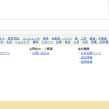
ネス
｜
業界用語
｜
コンピュータ
｜
電車
｜
自動車・バイク
｜
船
｜
工学
｜
建築・不動産
文化
｜
生活
｜
ヘルスケア
｜
趣味
｜
スポーツ
｜
生物
｜
食品
｜
人名
｜
方言
｜
辞書・百科事
お問合せ・ご要望
会社概要
のアプリ
・
お問い合わせ
・
公式企業ページ
・
会社情報
・
採用情報