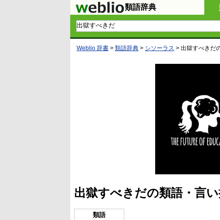
類語辞典
Weblio 辞書
>
類語辞典
>
シソーラス
>
出獄すべきだ
出獄すべきだの類語・言い
類語