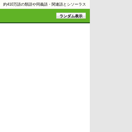
約410万語の類語や同義語・関連語とシソーラス