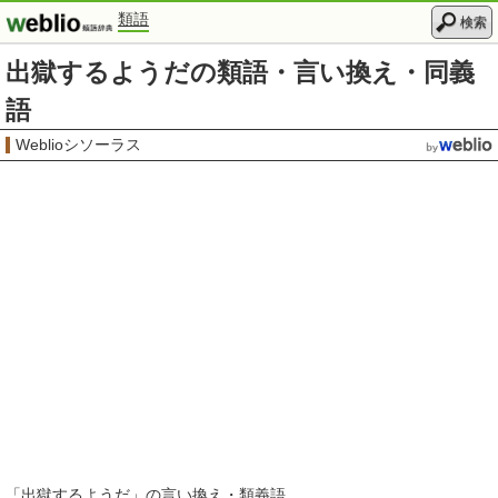
類語
検索
出獄するようだの類語・言い換え・同義
語
Weblioシソーラス
「
出獄するようだ
」の言い換え・類義語