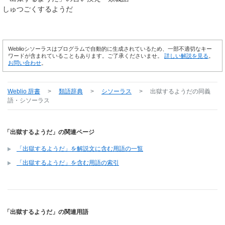
しゅつごくするようだ
Weblioシソーラスはプログラムで自動的に生成されているため、一部不適切なキー
ワードが含まれていることもあります。ご了承くださいませ。
詳しい解説を見る
。
お問い合わせ
。
Weblio 辞書
>
類語辞典
>
シソーラス
>
出獄するようだ
の同義
語・シソーラス
「出獄するようだ」の関連ページ
「出獄するようだ」を解説文に含む用語の一覧
「出獄するようだ」を含む用語の索引
「出獄するようだ」の関連用語