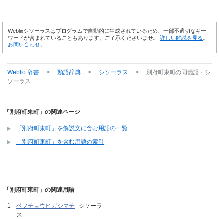
Weblioシソーラスはプログラムで自動的に生成されているため、一部不適切なキー
ワードが含まれていることもあります。ご了承くださいませ。
詳しい解説を見る
。
お問い合わせ
。
Weblio 辞書
>
類語辞典
>
シソーラス
>
別府町東町
の同義語・シ
ソーラス
「別府町東町」の関連ページ
「別府町東町」を解説文に含む用語の一覧
「別府町東町」を含む用語の索引
「別府町東町」の関連用語
ベフチョウヒガシマチ
シソーラ
ス