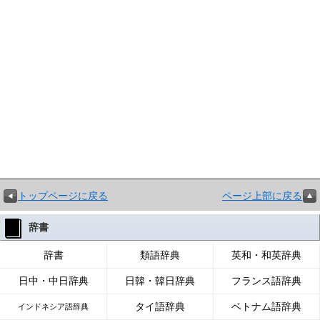
トップページに戻る
ページ上部に戻る
辞書
辞書
類語辞典
英和・和英辞典
日中・中日辞典
日韓・韓日辞典
フランス語辞典
タイ語辞典
ベトナム語辞典
インドネシア語辞典