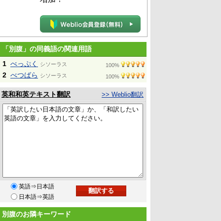
「別腹」の同義語の関連用語
1
べっぷく
シソーラス
100%
2
べつばら
シソーラス
100%
英和和英テキスト翻訳
>> Weblio翻訳
英語⇒日本語
日本語⇒英語
別腹のお隣キーワード