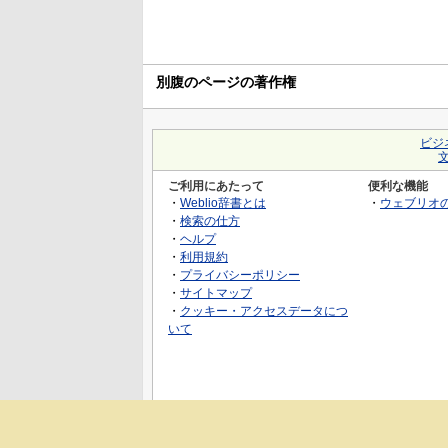
別腹のページの著作権
ビジ
ご利用にあたって
便利な機能
・
Weblio辞書とは
・
ウェブリオ
・
検索の仕方
・
ヘルプ
・
利用規約
・
プライバシーポリシー
・
サイトマップ
・
クッキー・アクセスデータにつ
いて