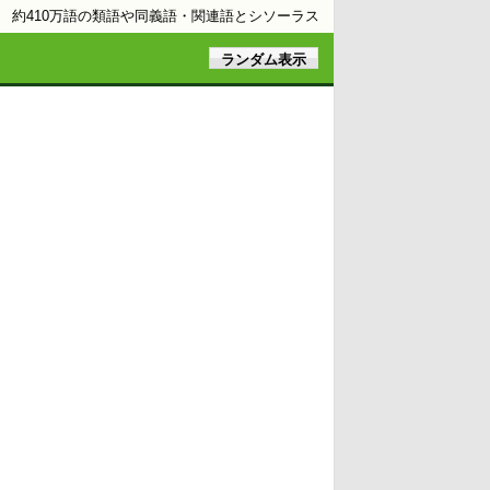
約410万語の類語や同義語・関連語とシソーラス