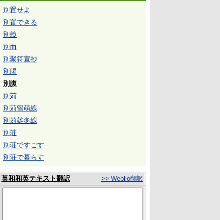
別置せよ
別置できる
別義
別而
別聚符宣抄
別腸
別腹
別苅
別苅留萌線
別苅雄冬線
別荘
別荘ですごす
別荘で暮らす
英和和英テキスト翻訳
>> Weblio翻訳