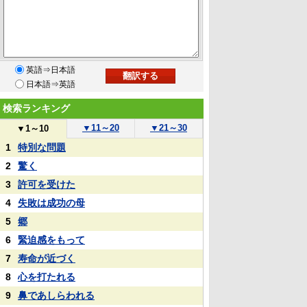
英語⇒日本語
日本語⇒英語
検索ランキング
▼
11～20
▼
21～30
▼
1～10
1
特別な問題
2
驚く
3
許可を受けた
4
失敗は成功の母
5
郷
6
緊迫感をもって
7
寿命が近づく
8
心を打たれる
9
鼻であしらわれる