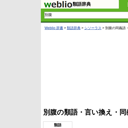
類語辞典
Weblio 辞書
>
類語辞典
>
シソーラス
>
別腹
の同義語
L
/
U
o
n
a
m
d
u
e
t
d
e
:
4
別腹の類語・言い換え・同
1
.
2
1
類語