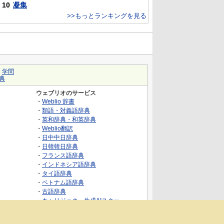
10
凝集
>>もっとランキングを見る
｜
学問
典
ウェブリオのサービス
・
Weblio 辞書
・
類語・対義語辞典
・
英和辞典・和英辞典
・
Weblio翻訳
・
日中中日辞典
・
日韓韓日辞典
・
フランス語辞典
・
インドネシア語辞典
・
タイ語辞典
・
ベトナム語辞典
・
古語辞典
・
キャリジェネ～生成AIスクー
ル・AIスキルでキャリアアップ～