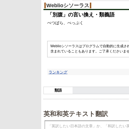
%
Weblioシソーラス
「
別腹
」の言い換え・類義語
べつばら
べっぷく
Weblioシソーラスはプログラムで自動的に生成
含まれていることもあります。ご了承くださいま
ランキング
類語
英和和英テキスト翻訳