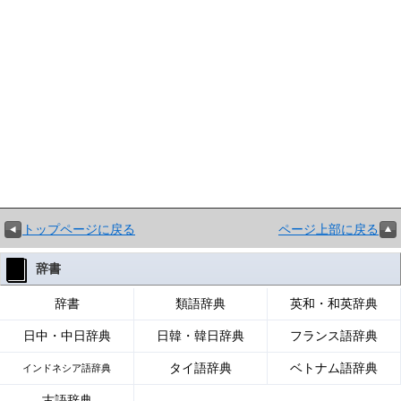
トップページに戻る
ページ上部に戻る
辞書
辞書
類語辞典
英和・和英辞典
日中・中日辞典
日韓・韓日辞典
フランス語辞典
タイ語辞典
ベトナム語辞典
インドネシア語辞典
古語辞典