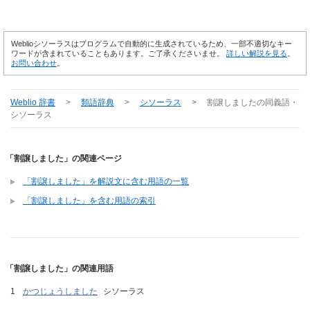
Weblioシソーラスはプログラムで自動的に生成されているため、一部不適切なキー
ワードが含まれていることもあります。ご了承くださいませ。
詳しい解説を見る
。
お問い合わせ
。
Weblio 辞書
>
類語辞典
>
シソーラス
>
割譲しました
の同義語・
シソーラス
「割譲しました」の関連ページ
「割譲しました」を解説文に含む用語の一覧
「割譲しました」を含む用語の索引
「割譲しました」の関連用語
かつじょうしました
シソーラス