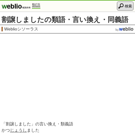
類語
検索
割譲しましたの類語・言い換え・同義語
Weblioシソーラス
「
割譲しました
」の言い換え・類義語
かつ
じょうし
ました