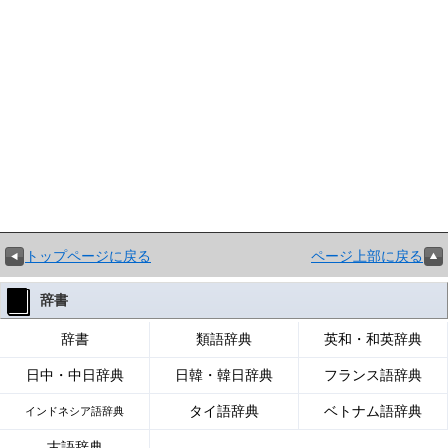
トップページに戻る
ページ上部に戻る
辞書
辞書
類語辞典
英和・和英辞典
日中・中日辞典
日韓・韓日辞典
フランス語辞典
タイ語辞典
ベトナム語辞典
インドネシア語辞典
古語辞典