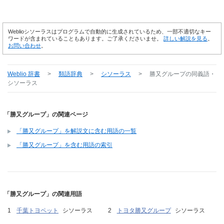
Weblioシソーラスはプログラムで自動的に生成されているため、一部不適切なキー
ワードが含まれていることもあります。ご了承くださいませ。
詳しい解説を見る
。
お問い合わせ
。
Weblio 辞書
>
類語辞典
>
シソーラス
>
勝又グループ
の同義語・
シソーラス
「勝又グループ」の関連ページ
「勝又グループ」を解説文に含む用語の一覧
「勝又グループ」を含む用語の索引
「勝又グループ」の関連用語
千葉トヨペット
シソーラス
トヨタ勝又グループ
シソーラス