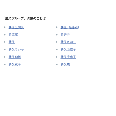
「勝又グループ」の隣のことば
勝原区熊見
勝原 (姫路市)
勝原駅
勝嚴寺
勝又
勝又さゆり
勝又ラシャ
勝又亜依子
勝又伸悟
勝又千惠子
勝又恵子
勝又悠