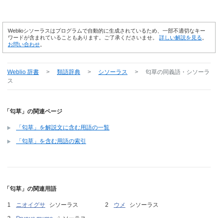
Weblioシソーラスはプログラムで自動的に生成されているため、一部不適切なキー
ワードが含まれていることもあります。ご了承くださいませ。
詳しい解説を見る
。
お問い合わせ
。
Weblio 辞書
>
類語辞典
>
シソーラス
>
匂草
の同義語・シソーラ
ス
「匂草」の関連ページ
「匂草」を解説文に含む用語の一覧
「匂草」を含む用語の索引
「匂草」の関連用語
ニオイグサ
シソーラス
ウメ
シソーラス