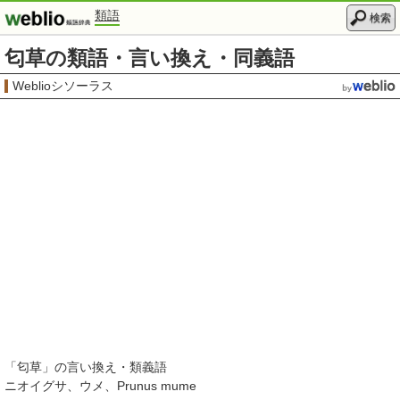
類語
検索
匂草の類語・言い換え・同義語
Weblioシソーラス
「
匂草
」の言い換え・類義語
ニオイグサ
ウメ
Prunus mume