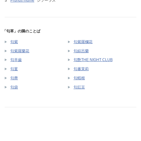
Prunus mume
シソーラス
「匂草」の隣のことば
匂紫
匂紫羅欄花
匂紫羅蘭花
匂綜呂蘭
匂羊歯
匂艶THE NIGHT CLUB
匂菫
匂蕃茉莉
匂薺
匂蝦根
匂袋
匂豇豆