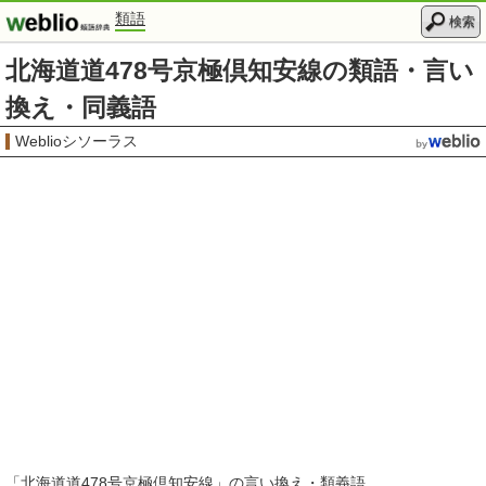
類語
検索
北海道道478号京極倶知安線の類語・言い
換え・同義語
Weblioシソーラス
「
北海道道478号京極倶知安線
」の言い換え・類義語