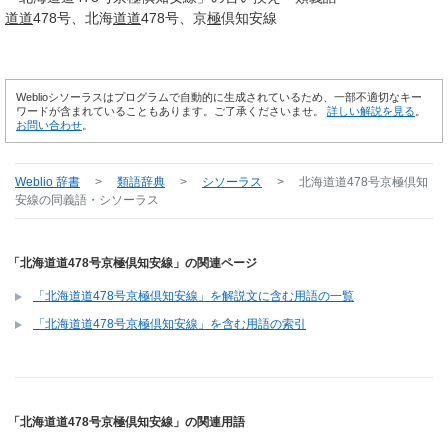
道道
478号
北海
道道
478号
京
極
倶知安線
Weblioシソーラスはプログラムで自動的に生成されているため、一部不適切なキー
ワードが含まれていることもあります。ご了承くださいませ。
詳しい解説を見る
。
お問い合わせ
。
Weblio 辞書
>
類語辞典
>
シソーラス
>
北海道道478号京極倶知
安線
の同義語・シソーラス
「北海道道478号京極倶知安線」の関連ページ
「北海道道478号京極倶知安線」を解説文に含む用語の一覧
「北海道道478号京極倶知安線」を含む用語の索引
「北海道道478号京極倶知安線」の関連用語