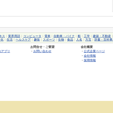
ネス
｜
業界用語
｜
コンピュータ
｜
電車
｜
自動車・バイク
｜
船
｜
工学
｜
建築・不動産
文化
｜
生活
｜
ヘルスケア
｜
趣味
｜
スポーツ
｜
生物
｜
食品
｜
人名
｜
方言
｜
辞書・百科事
お問合せ・ご要望
会社概要
のアプリ
・
お問い合わせ
・
公式企業ページ
・
会社情報
・
採用情報