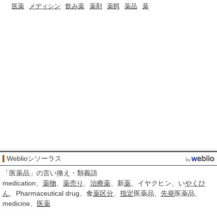
医薬
メディシン
飲み薬
薬剤
薬餌
薬品
薬
Weblioシソーラス
「
医薬品
」の言い換え・類義語
medication
薬物
薬
売り
治療薬
新
薬
イヤクヒン
い
やくひ
ん
Pharmaceutical drug
食
薬
区分
指定
医薬品
先発
医薬品
medicine
医薬