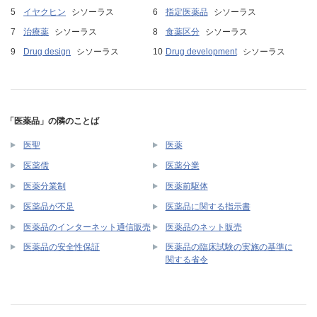
イヤクヒン
シソーラス
指定医薬品
シソーラス
治療薬
シソーラス
食薬区分
シソーラス
Drug design
シソーラス
Drug development
シソーラス
「医薬品」の隣のことば
医聖
医薬
医薬儒
医薬分業
医薬分業制
医薬前駆体
医薬品が不足
医薬品に関する指示書
医薬品のインターネット通信販売
医薬品のネット販売
医薬品の臨床試験の実施の基準に
医薬品の安全性保証
関する省令