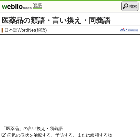
類語
検索
医薬品の類語・言い換え・同義語
日本語WordNet(類語)
「
医薬品
」の言い換え・類義語
病気の
症状
を
治療する
、
予防する
、または
緩和する
物