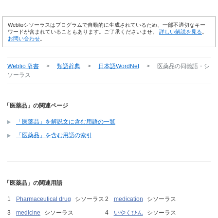
Weblioシソーラスはプログラムで自動的に生成されているため、一部不適切なキー
ワードが含まれていることもあります。ご了承くださいませ。
詳しい解説を見る
。
お問い合わせ
。
Weblio 辞書
>
類語辞典
>
日本語WordNet
>
医薬品
の同義語・シ
ソーラス
「医薬品」の関連ページ
「医薬品」を解説文に含む用語の一覧
「医薬品」を含む用語の索引
「医薬品」の関連用語
Pharmaceutical drug
シソーラス
medication
シソーラス
medicine
シソーラス
いやくひん
シソーラス