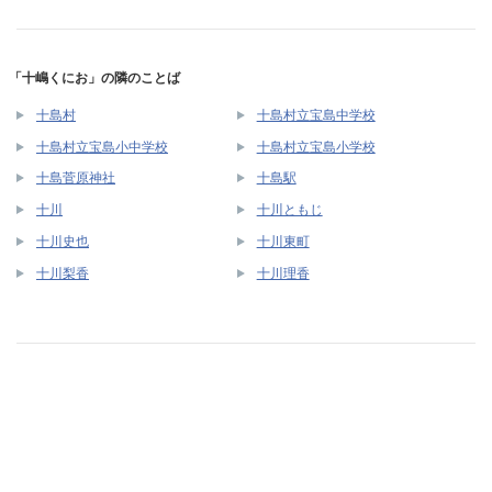
「十嶋くにお」の隣のことば
十島村
十島村立宝島中学校
十島村立宝島小中学校
十島村立宝島小学校
十島菅原神社
十島駅
十川
十川ともじ
十川史也
十川東町
十川梨香
十川理香