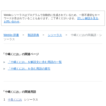
Weblioシソーラスはプログラムで自動的に生成されているため、一部不適切なキー
ワードが含まれていることもあります。ご了承くださいませ。
詳しい解説を見る
。
お問い合わせ
。
Weblio 辞書
>
類語辞典
>
シソーラス
>
十嶋くにお
の同義語・シ
ソーラス
「十嶋くにお」の関連ページ
「十嶋くにお」を解説文に含む用語の一覧
「十嶋くにお」を含む用語の索引
「十嶋くにお」の関連用語
十島くにお
シソーラス