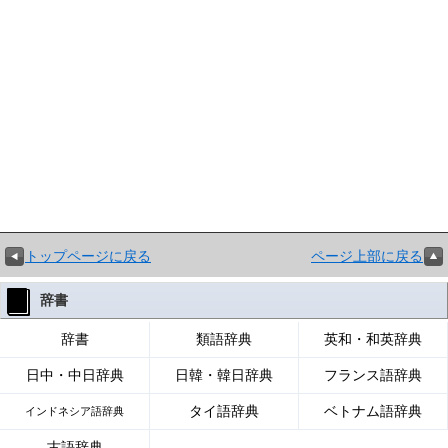
トップページに戻る
ページ上部に戻る
辞書
辞書
類語辞典
英和・和英辞典
日中・中日辞典
日韓・韓日辞典
フランス語辞典
タイ語辞典
ベトナム語辞典
インドネシア語辞典
古語辞典