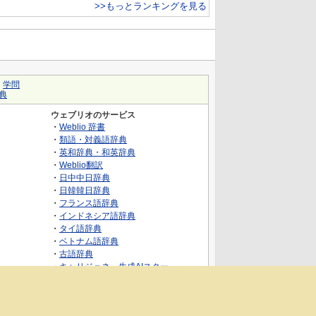
>>もっとランキングを見る
｜
学問
典
ウェブリオのサービス
・
Weblio 辞書
・
類語・対義語辞典
・
英和辞典・和英辞典
・
Weblio翻訳
・
日中中日辞典
・
日韓韓日辞典
・
フランス語辞典
・
インドネシア語辞典
・
タイ語辞典
・
ベトナム語辞典
・
古語辞典
・
キャリジェネ～生成AIスクー
ル・AIスキルでキャリアアップ～