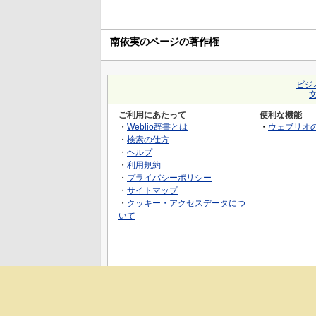
南依実のページの著作権
ビジ
ご利用にあたって
便利な機能
・
Weblio辞書とは
・
ウェブリオ
・
検索の仕方
・
ヘルプ
・
利用規約
・
プライバシーポリシー
・
サイトマップ
・
クッキー・アクセスデータにつ
いて