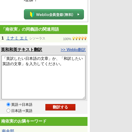
「南依実」の同義語の関連用語
1
ミナミ エミ
シソーラス
100%
英和和英テキスト翻訳
>> Weblio翻訳
英語⇒日本語
日本語⇒英語
南依実のお隣キーワード
南余部