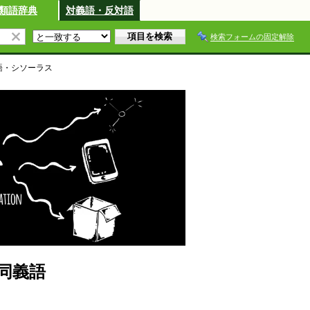
類語辞典
対義語・反対語
検索フォームの固定解除
語・シソーラス
同義語