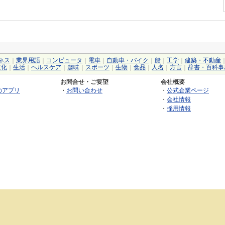
ネス
｜
業界用語
｜
コンピュータ
｜
電車
｜
自動車・バイク
｜
船
｜
工学
｜
建築・不動産
文化
｜
生活
｜
ヘルスケア
｜
趣味
｜
スポーツ
｜
生物
｜
食品
｜
人名
｜
方言
｜
辞書・百科事
お問合せ・ご要望
会社概要
のアプリ
・
お問い合わせ
・
公式企業ページ
・
会社情報
・
採用情報
©2026 GRAS Group, Inc.
RSS