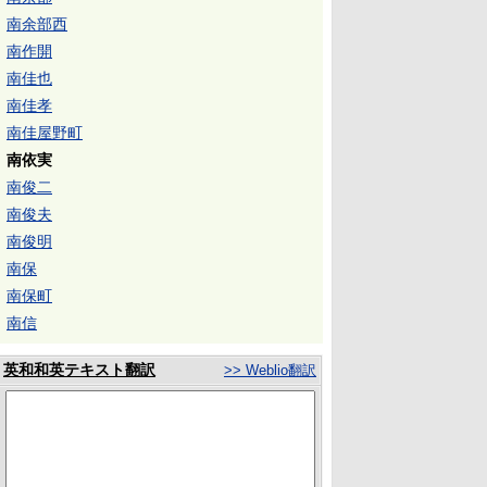
南余部西
南作開
南佳也
南佳孝
南佳屋野町
南依実
南俊二
南俊夫
南俊明
南保
南保町
南信
英和和英テキスト翻訳
>> Weblio翻訳