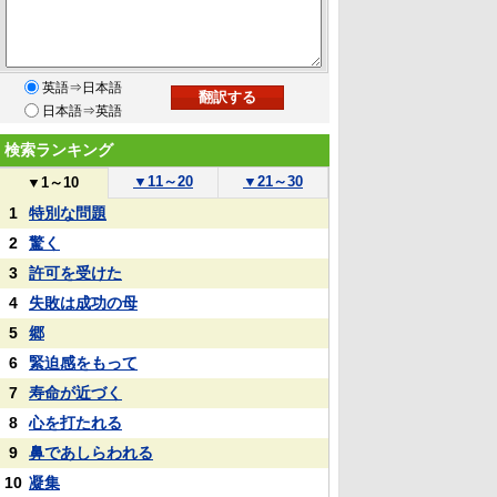
英語⇒日本語
日本語⇒英語
検索ランキング
▼
11～20
▼
21～30
▼
1～10
1
特別な問題
2
驚く
3
許可を受けた
4
失敗は成功の母
5
郷
6
緊迫感をもって
7
寿命が近づく
8
心を打たれる
9
鼻であしらわれる
10
凝集