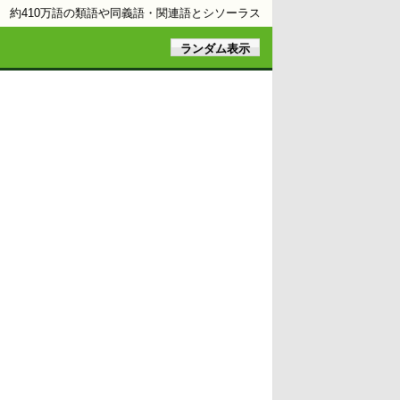
約410万語の類語や同義語・関連語とシソーラス