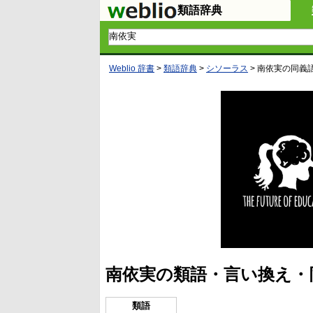
類語辞典
Weblio 辞書
>
類語辞典
>
シソーラス
>
南依実
の同義
南依実の類語・言い換え・
類語