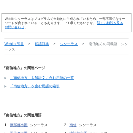
Weblioシソーラスはプログラムで自動的に生成されているため、一部不適切なキー
ワードが含まれていることもあります。ご了承くださいませ。
詳しい解説を見る
。
お問い合わせ
。
Weblio 辞書
>
類語辞典
>
シソーラス
>
南信地方
の同義語・シソ
ーラス
「南信地方」の関連ページ
「南信地方」を解説文に含む用語の一覧
「南信地方」を含む用語の索引
「南信地方」の関連用語
伊那都市圏
シソーラス
南信
シソーラス