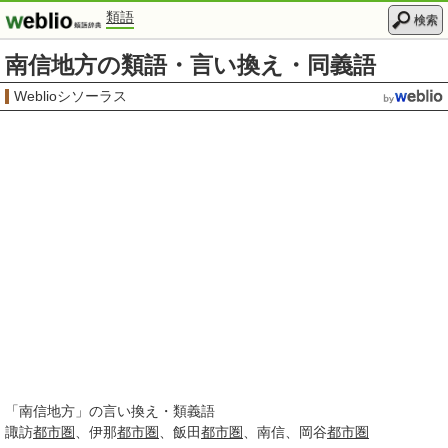
類語
検索
南信地方の類語・言い換え・同義語
Weblioシソーラス
「
南信地方
」の言い換え・類義語
諏訪
都市圏
伊那
都市圏
飯田
都市圏
南信
岡谷
都市圏