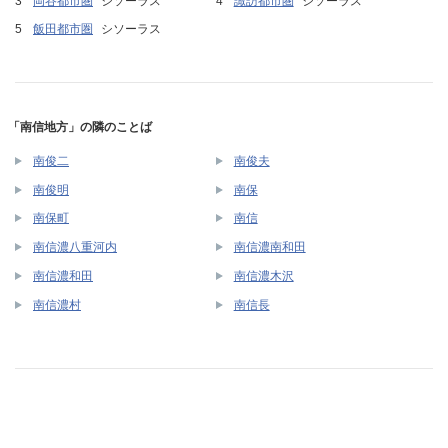
岡谷都市圏
シソーラス
諏訪都市圏
シソーラス
飯田都市圏
シソーラス
「南信地方」の隣のことば
南俊二
南俊夫
南俊明
南保
南保町
南信
南信濃八重河内
南信濃南和田
南信濃和田
南信濃木沢
南信濃村
南信長