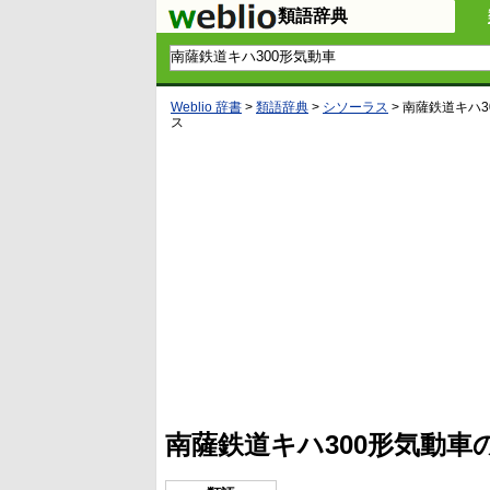
類語辞典
Weblio 辞書
>
類語辞典
>
シソーラス
>
南薩鉄道キハ3
ス
L
/
U
o
n
a
m
d
u
e
t
d
e
:
4
南薩鉄道キハ300形気動
5
.
3