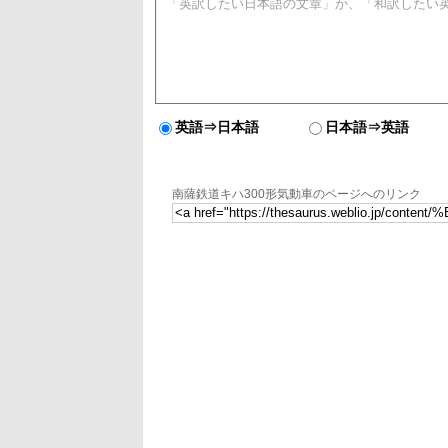
英語⇒日本語
日本語⇒英語
南薩鉄道キハ300形気動車のページへのリンク