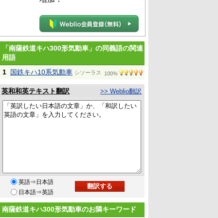
「南薩鉄道キハ300形気動車」の同義語の関連
用語
1
国鉄キハ10系気動車
シソーラス
100%
英和和英テキスト翻訳
>> Weblio翻訳
英語⇒日本語
日本語⇒英語
南薩鉄道キハ300形気動車のお隣キーワード