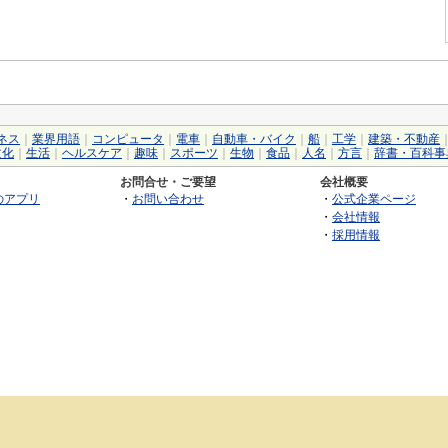
ネス
｜
業界用語
｜
コンピュータ
｜
電車
｜
自動車・バイク
｜
船
｜
工学
｜
建築・不動産
文化
｜
生活
｜
ヘルスケア
｜
趣味
｜
スポーツ
｜
生物
｜
食品
｜
人名
｜
方言
｜
辞書・百科事
お問合せ・ご要望
会社概要
のアプリ
・
お問い合わせ
・
公式企業ページ
・
会社情報
・
採用情報