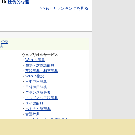
10
圧倒的な差
>>もっとランキングを見る
｜
学問
典
ウェブリオのサービス
・
Weblio 辞書
・
類語・対義語辞典
・
英和辞典・和英辞典
・
Weblio翻訳
・
日中中日辞典
・
日韓韓日辞典
・
フランス語辞典
・
インドネシア語辞典
・
タイ語辞典
・
ベトナム語辞典
・
古語辞典
・
キャリジェネ～生成AIスクー
ル・AIスキルでキャリアアップ～