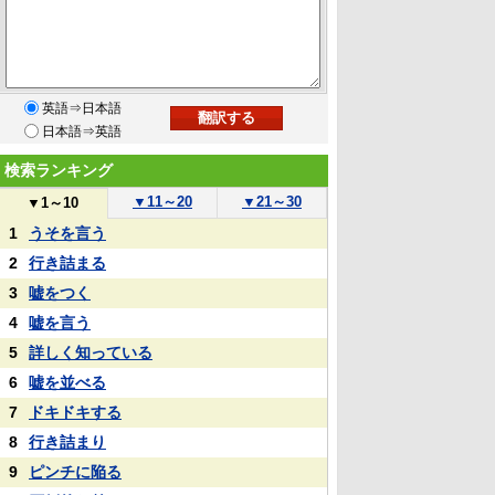
英語⇒日本語
日本語⇒英語
検索ランキング
▼
11～20
▼
21～30
▼
1～10
1
うそを言う
2
行き詰まる
3
嘘をつく
4
嘘を言う
5
詳しく知っている
6
嘘を並べる
7
ドキドキする
8
行き詰まり
9
ピンチに陥る