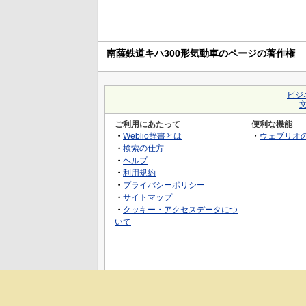
南薩鉄道キハ300形気動車のページの著作権
ビジ
ご利用にあたって
便利な機能
・
Weblio辞書とは
・
ウェブリオ
・
検索の仕方
・
ヘルプ
・
利用規約
・
プライバシーポリシー
・
サイトマップ
・
クッキー・アクセスデータにつ
いて