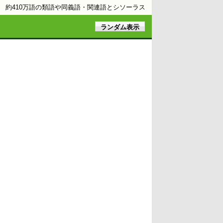
約410万語の類語や同義語・関連語とシソーラス