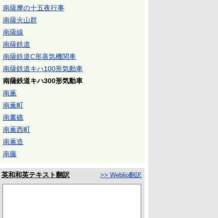
南薩摩の十五夜行事
南薩火山群
南薩線
南薩鉄道
南薩鉄道C形蒸気機関車
南薩鉄道キハ100形気動車
南薩鉄道キハ300形気動車
南薫
南薫町
南薰礁
南薫西町
南薫造
南藤
英和和英テキスト翻訳
>> Weblio翻訳