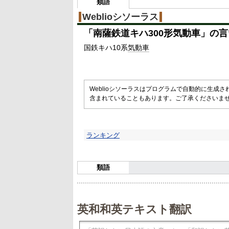
3
類語
%
Weblioシソーラス
「
南薩鉄道キハ300形気動車
」の言
国鉄キハ10系
気動車
Weblioシソーラスはプログラムで自動的に生成
含まれていることもあります。ご了承くださいま
ランキング
類語
英和和英テキスト翻訳