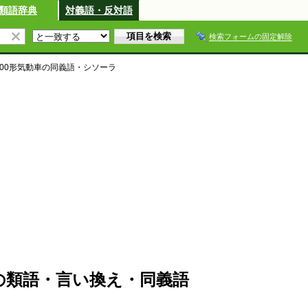
類語辞典
対義語・反対語
検索フォームの固定解除
00形気動車
の同義語・シソーラ
車の類語・言い換え・同義語