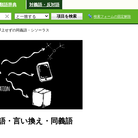
類語辞典
対義語・反対語
検索フォームの固定解除
浮上せず
の同義語・シソーラス
語・言い換え・同義語