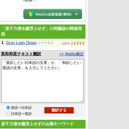
「原子力潜水艦浮上せず」の同義語の関連用
語
1
Gray Lady Down
シソーラス
100%
英和和英テキスト翻訳
>> Weblio翻訳
英語⇒日本語
日本語⇒英語
原子力潜水艦浮上せずのお隣キーワード