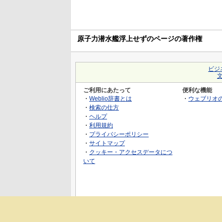
原子力潜水艦浮上せずのページの著作権
ビジ
ご利用にあたって
便利な機能
・
Weblio辞書とは
・
ウェブリオ
・
検索の仕方
・
ヘルプ
・
利用規約
・
プライバシーポリシー
・
サイトマップ
・
クッキー・アクセスデータにつ
いて