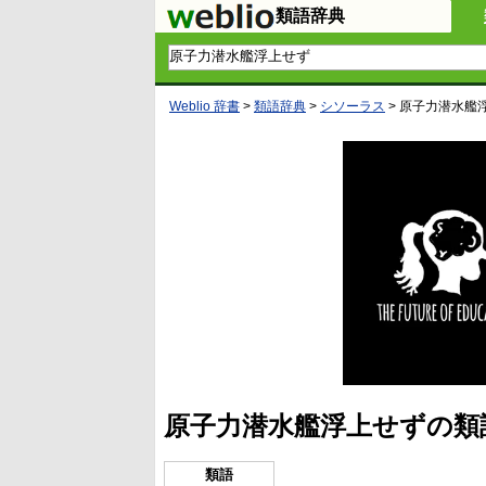
類語辞典
Weblio 辞書
>
類語辞典
>
シソーラス
>
原子力潜水艦
原子力潜水艦浮上せずの類
類語