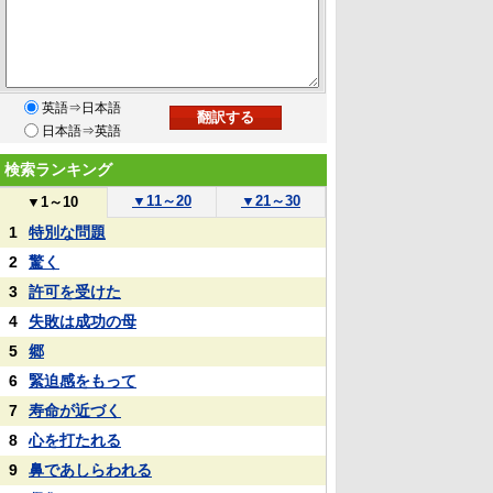
英語⇒日本語
日本語⇒英語
検索ランキング
▼
11～20
▼
21～30
▼
1～10
1
特別な問題
2
驚く
3
許可を受けた
4
失敗は成功の母
5
郷
6
緊迫感をもって
7
寿命が近づく
8
心を打たれる
9
鼻であしらわれる