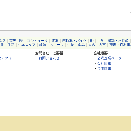
ネス
｜
業界用語
｜
コンピュータ
｜
電車
｜
自動車・バイク
｜
船
｜
工学
｜
建築・不動産
文化
｜
生活
｜
ヘルスケア
｜
趣味
｜
スポーツ
｜
生物
｜
食品
｜
人名
｜
方言
｜
辞書・百科事
お問合せ・ご要望
会社概要
のアプリ
・
お問い合わせ
・
公式企業ページ
・
会社情報
・
採用情報