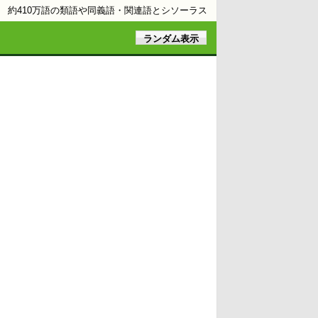
約410万語の類語や同義語・関連語とシソーラス