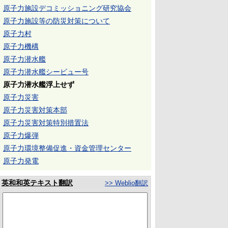
原子力施設デコミッショニング研究協会
原子力施設等の防災対策について
原子力村
原子力機構
原子力潜水艦
原子力潜水艦シービュー号
原子力潜水艦浮上せず
原子力災害
原子力災害対策本部
原子力災害対策特別措置法
原子力爆弾
原子力環境整備促進・資金管理センター
原子力発電
英和和英テキスト翻訳
>> Weblio翻訳