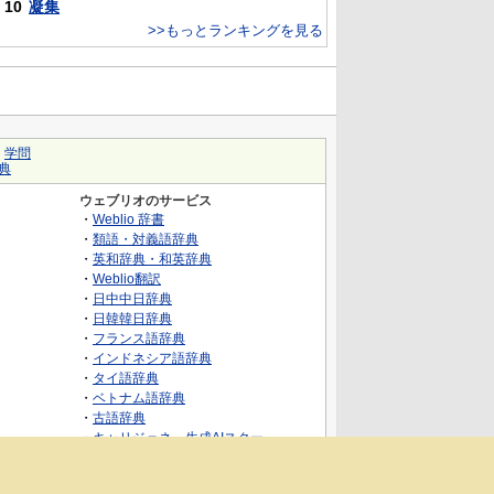
10
凝集
>>もっとランキングを見る
｜
学問
典
ウェブリオのサービス
・
Weblio 辞書
・
類語・対義語辞典
・
英和辞典・和英辞典
・
Weblio翻訳
・
日中中日辞典
・
日韓韓日辞典
・
フランス語辞典
・
インドネシア語辞典
・
タイ語辞典
・
ベトナム語辞典
・
古語辞典
・
キャリジェネ～生成AIスクー
ル・AIスキルでキャリアアップ～