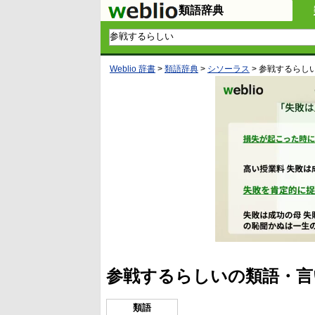
類語辞典
Weblio 辞書
>
類語辞典
>
シソーラス
>
参戦するらし
参戦するらしいの類語・言
類語