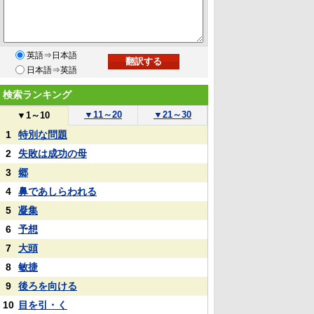
英語⇒日本語
日本語⇒英語
検索ランキング
▼
11～20
▼
21～30
▼
1～10
1
特別な問題
2
失敗は成功の母
3
郷
4
鼻であしらわれる
5
凝集
6
予想
7
大頭
8
敏捷
9
後ろを向ける
10
目を引・く