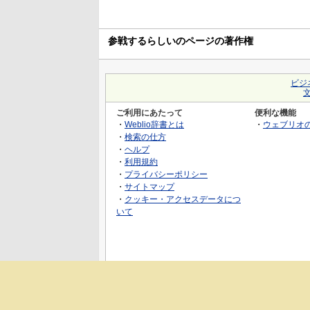
参戦するらしいのページの著作権
ビジ
ご利用にあたって
便利な機能
・
Weblio辞書とは
・
ウェブリオ
・
検索の仕方
・
ヘルプ
・
利用規約
・
プライバシーポリシー
・
サイトマップ
・
クッキー・アクセスデータにつ
いて