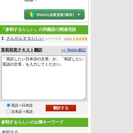
「参戦するらしい」の同義語の関連用語
1
さんせんするらしい
シソーラス
100%
英和和英テキスト翻訳
>> Weblio翻訳
英語⇒日本語
日本語⇒英語
参戦するらしいのお隣キーワード
参戦する