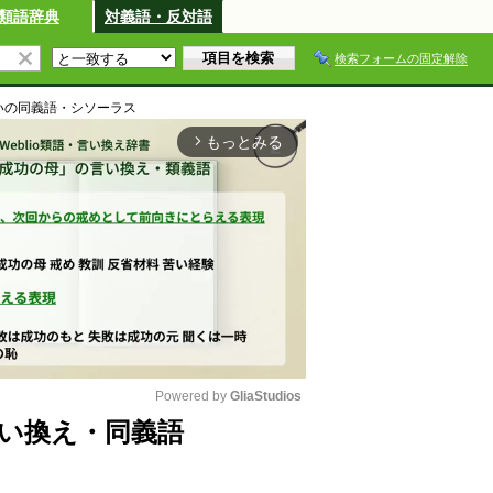
類語辞典
対義語・反対語
検索フォームの固定解除
い
の同義語・シソーラス
もっとみる
arrow_forward_ios
Powered by 
GliaStudios
い換え・同義語
M
u