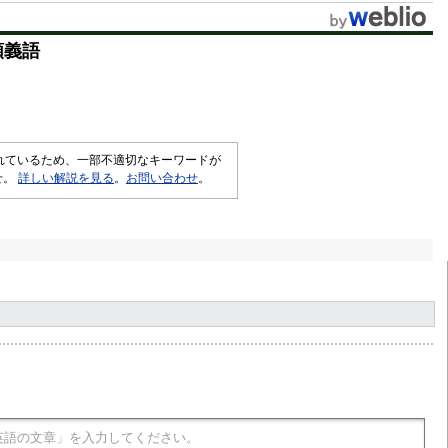
t
類義語
e
されているため、一部不適切なキーワードが
せ。
詳しい解説を見る
。
お問い合わせ
。