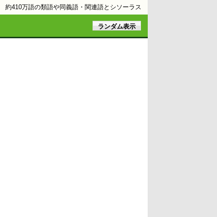
約410万語の類語や同義語・関連語とシソーラス