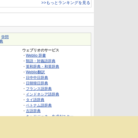
>>もっとランキングを見る
｜
学問
典
ウェブリオのサービス
・
Weblio 辞書
・
類語・対義語辞典
・
英和辞典・和英辞典
・
Weblio翻訳
・
日中中日辞典
・
日韓韓日辞典
・
フランス語辞典
・
インドネシア語辞典
・
タイ語辞典
・
ベトナム語辞典
・
古語辞典
・
キャリジェネ～生成AIスクー
ル・AIスキルでキャリアアップ～