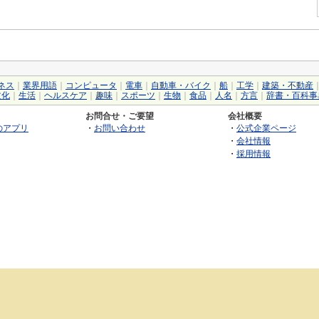
ネス
｜
業界用語
｜
コンピュータ
｜
電車
｜
自動車・バイク
｜
船
｜
工学
｜
建築・不動産
文化
｜
生活
｜
ヘルスケア
｜
趣味
｜
スポーツ
｜
生物
｜
食品
｜
人名
｜
方言
｜
辞書・百科事
お問合せ・ご要望
会社概要
のアプリ
・
お問い合わせ
・
公式企業ページ
・
会社情報
・
採用情報
©2026 GRAS Group, Inc.
RSS