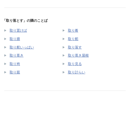
「取り落とす」の隣のことば
取り置けば
取り肴
取り膳
取り舵
取り舵いっぱい
取り落す
取り葺き
取り葺き屋根
取り袴
取り見る
取り親
取り計らい