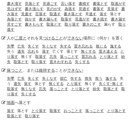
書き洩す
見落とす
見過ごす
言い落す
書残す
書落とす
取逃がす
見はずす
書き洩らす
見のがす
為落す
見過す
書落す
見落す
書
き落す
見遁す
言落す
取逃す
書き落とす
見
逃す
落す
落とす
為落とす
抜かす
書き漏らす
取落す
見逃がす
書き残す
書き漏す
見すごす
書きもらす
取落とす
取り落す
書きのこす
漏らす
取り
逃す
人が
二度と
それを見
つけること
が
できない
場所に（何か）を置く
失墜
亡失
失くす
失くなす
失する
置き忘れる
散じる
逸する
失う
遺失
忘れ
る
落す
亡くす
落とす
無くする
置き違える
と
り落す
無くす
取落す
忘失
落っことす
置忘れる
とり落とす
紛
失
取落とす
取り落す
置きわすれる
失くする
保つこと
、または
維持する
ことが
できない
失墜
亡失
失くす
失くなす
損亡
失する
喪失
喪う
逸する
失
う
遺失
落す
落とす
無くする
とり落す
無くす
失くす･無くす
取落す
無くなす
忘失
落っことす
とり落とす
紛失
取落とす
取
り落す
失くする
地面
へ落とす
落す
落とす
とり落す
取落す
おっことす
落っことす
とり落とす
取落とす
取り落す