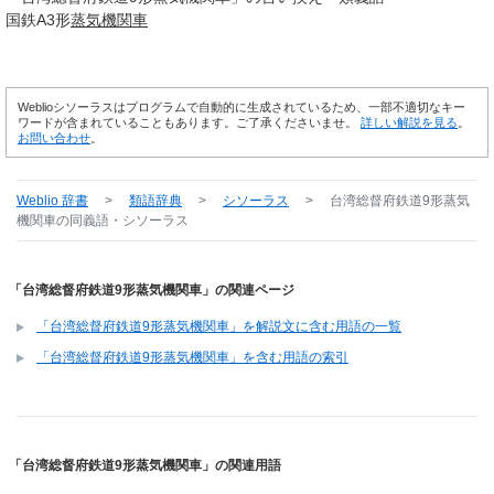
国鉄A3形
蒸気
機関車
Weblioシソーラスはプログラムで自動的に生成されているため、一部不適切なキー
ワードが含まれていることもあります。ご了承くださいませ。
詳しい解説を見る
。
お問い合わせ
。
Weblio 辞書
>
類語辞典
>
シソーラス
>
台湾総督府鉄道9形蒸気
機関車
の同義語・シソーラス
「台湾総督府鉄道9形蒸気機関車」の関連ページ
「台湾総督府鉄道9形蒸気機関車」を解説文に含む用語の一覧
「台湾総督府鉄道9形蒸気機関車」を含む用語の索引
「台湾総督府鉄道9形蒸気機関車」の関連用語