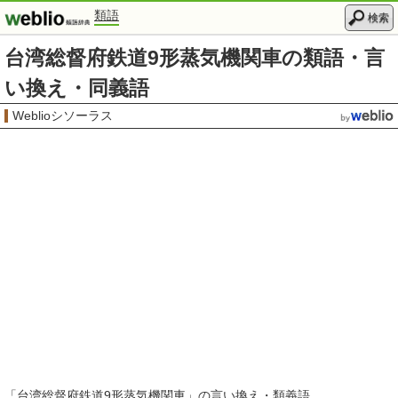
類語
検索
台湾総督府鉄道9形蒸気機関車の類語・言
い換え・同義語
Weblioシソーラス
「
台湾総督府鉄道9形蒸気機関車
」の言い換え・類義語