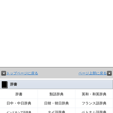
トップページに戻る
ページ上部に戻る
辞書
辞書
類語辞典
英和・和英辞典
日中・中日辞典
日韓・韓日辞典
フランス語辞典
タイ語辞典
ベトナム語辞典
インドネシア語辞典