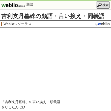
類語
検索
吉利支丹墓碑の類語・言い換え・同義語
Weblioシソーラス
「
吉利支丹墓碑
」の言い換え・類義語
きりしたんぼひ