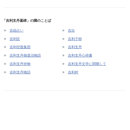
「吉利支丹墓碑」の隣のことば
吉凶占い
吉出
吉利区
吉利子樹
吉利控股集団
吉利支丹
吉利支丹御退治物語
吉利支丹心得書
吉利支丹抄物
吉利支丹文学に関聯して
吉利支丹物語
吉利村