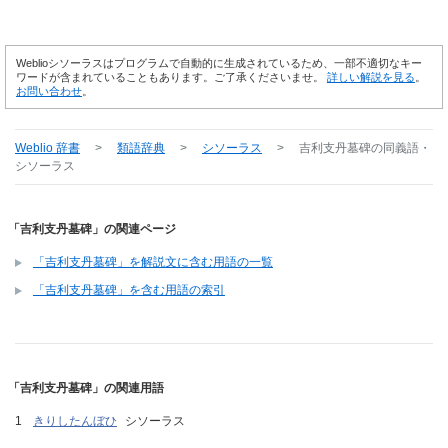
Weblioシソーラスはプログラムで自動的に生成されているため、一部不適切なキー
ワードが含まれていることもあります。ご了承くださいませ。
詳しい解説を見る
。
お問い合わせ
。
Weblio 辞書
>
類語辞典
>
シソーラス
>
吉利支丹墓碑
の同義語・
シソーラス
「吉利支丹墓碑」の関連ページ
「吉利支丹墓碑」を解説文に含む用語の一覧
「吉利支丹墓碑」を含む用語の索引
「吉利支丹墓碑」の関連用語
きりしたんぼひ
シソーラス