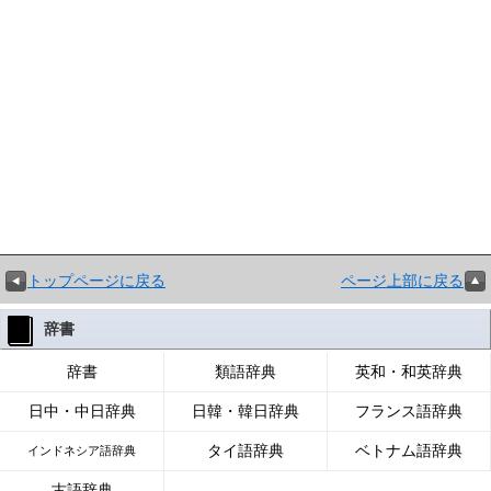
トップページに戻る
ページ上部に戻る
辞書
辞書
類語辞典
英和・和英辞典
日中・中日辞典
日韓・韓日辞典
フランス語辞典
タイ語辞典
ベトナム語辞典
インドネシア語辞典
古語辞典