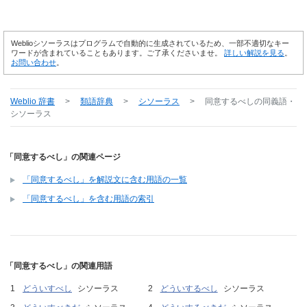
Weblioシソーラスはプログラムで自動的に生成されているため、一部不適切なキー
ワードが含まれていることもあります。ご了承くださいませ。
詳しい解説を見る
。
お問い合わせ
。
Weblio 辞書
>
類語辞典
>
シソーラス
>
同意するべし
の同義語・
シソーラス
「同意するべし」の関連ページ
「同意するべし」を解説文に含む用語の一覧
「同意するべし」を含む用語の索引
「同意するべし」の関連用語
どういすべし
シソーラス
どういするべし
シソーラス