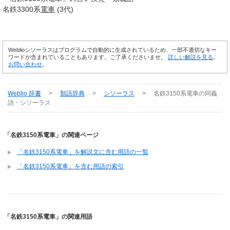
名鉄3300系
電車
(3代)
Weblioシソーラスはプログラムで自動的に生成されているため、一部不適切なキー
ワードが含まれていることもあります。ご了承くださいませ。
詳しい解説を見る
。
お問い合わせ
。
Weblio 辞書
>
類語辞典
>
シソーラス
>
名鉄3150系電車
の同義
語・シソーラス
「名鉄3150系電車」の関連ページ
「名鉄3150系電車」を解説文に含む用語の一覧
「名鉄3150系電車」を含む用語の索引
「名鉄3150系電車」の関連用語