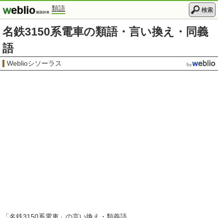
類語
検索
名鉄3150系電車の類語・言い換え・同義
語
Weblioシソーラス
「
名鉄3150系電車
」の言い換え・類義語