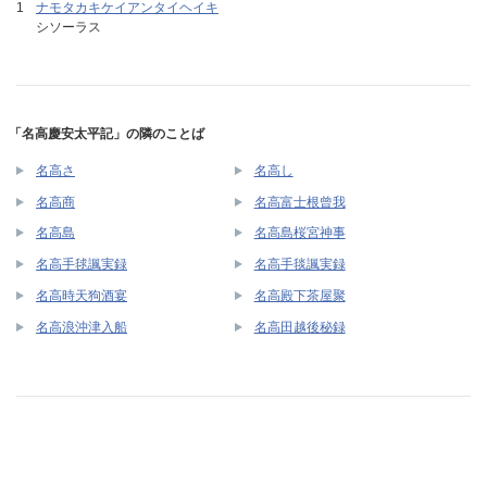
ナモタカキケイアンタイヘイキ
シソーラス
「名高慶安太平記」の隣のことば
名高さ
名高し
名高商
名高富士根曾我
名高島
名高島桜宮神事
名高手毬諷実録
名高手毯諷実録
名高時天狗酒宴
名高殿下茶屋聚
名高浪沖津入船
名高田越後秘録