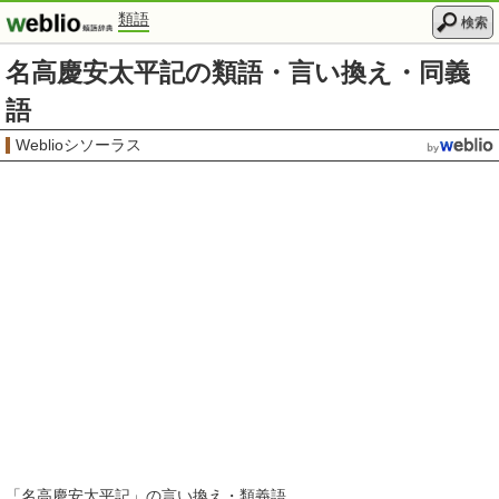
類語
検索
名高慶安太平記の類語・言い換え・同義
語
Weblioシソーラス
「
名高慶安太平記
」の言い換え・類義語