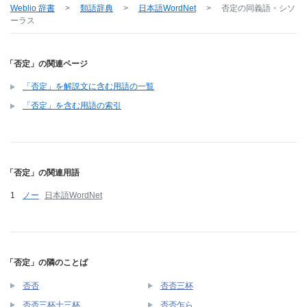
Weblio 辞書
>
類語辞典
>
日本語WordNet
>
否定
の同義語・シソ
ーラス
「否定」の関連ページ
「否定」を解説文に含む用語の一覧
「否定」を含む用語の索引
「否定」の関連用語
ノー
日本語WordNet
「否定」の隣のことば
否否
否否三杯
否否三杯十三杯
否否乍ら