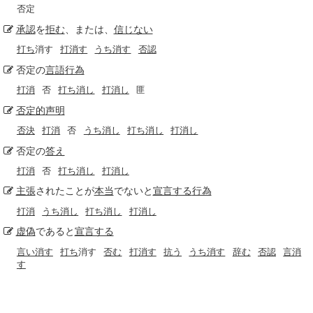
否定
承認
を
拒む
、または、
信じない
打ち
消す
打消す
うち消す
否認
否定の
言語
行為
打消
否
打ち消し
打消し
匪
否定的
声明
否決
打消
否
うち消し
打ち消し
打消し
否定の
答え
打消
否
打ち消し
打消し
主張
されたことが
本当
でないと
宣言する
行為
打消
うち消し
打ち消し
打消し
虚偽
であると
宣言する
言い消す
打ち
消す
否む
打消す
抗う
うち消す
辞む
否認
言消
す