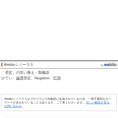
Weblioシソーラス
「
否定
」の言い換え・類義語
ひてい
論理
否定
Negation
打消
Weblioシソーラスはプログラムで自動的に生成されているため、一部不適切なキー
ワードが含まれていることもあります。ご了承くださいませ。
詳しい解説を見る
。
お問い合わせ
。