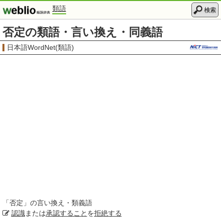
類語
検索
否定の類語・言い換え・同義語
日本語WordNet(類語)
「
否定
」の言い換え・類義語
認識
または
承認すること
を
拒絶する