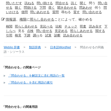
問いただす
訊ねる
問い掛ける
問合せる
訊く
聞く
問う
問い合
せる
聴く
問掛ける
下問
尋く
聞き合わせる
問あわせ
伺う
問
いかける
借問
問いあわせる
質問
尋ねる
質す
問い合わせる
情報源
、
権限
に
照らし合わせる
ことによって、確かめる
検閲
照らし合わせる
見比べる
比較
チェック
照査
読み合す
下
しらべ
見る
点検
問い合せる
見定める
照らしあわせる
閲する
引照
検見
下調
調べ
る
試算
診断
読み合わせる
Weblio 辞書
>
類語辞典
>
日本語WordNet
>
問合わせる
の同義
語・シソーラス
「問合わせる」の関連ページ
「問合わせる」を解説文に含む用語の一覧
「問合わせる」を含む用語の索引
「問合わせる」の関連用語