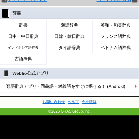
辞書
辞書
類語辞典
英和・和英辞典
日中・中日辞典
日韓・韓日辞典
フランス語辞典
タイ語辞典
ベトナム語辞典
インドネシア語辞典
古語辞典
Weblio公式アプリ
類語辞典アプリ - 同義語・対義語をすぐに探せる！ (Android)
お問い合わせ
ヘルプ
会社情報
©2026 GRAS Group, Inc.