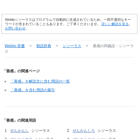
Weblioシソーラスはプログラムで自動的に生成されているため、一部不適切なキー
ワードが含まれていることもあります。ご了承くださいませ。
詳しい解説を見る
。
お問い合わせ
。
Weblio 辞書
>
類語辞典
>
シソーラス
>
善感
の同義語・シソーラ
ス
「善感」の関連ページ
「善感」を解説文に含む用語の一覧
「善感」を含む用語の索引
「善感」の関連用語
ぜんかんし
シソーラス
ぜんかんしろ
シソーラス