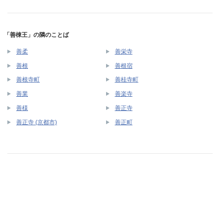
「善棟王」の隣のことば
善柔
善栄寺
善根
善根宿
善根寺町
善桂寺町
善業
善楽寺
善様
善正寺
善正寺 (京都市)
善正町