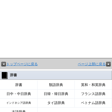
トップページに戻る
ページ上部に戻る
辞書
辞書
類語辞典
英和・和英辞典
日中・中日辞典
日韓・韓日辞典
フランス語辞典
タイ語辞典
ベトナム語辞典
インドネシア語辞典
古語辞典