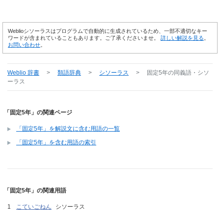
Weblioシソーラスはプログラムで自動的に生成されているため、一部不適切なキー
ワードが含まれていることもあります。ご了承くださいませ。
詳しい解説を見る
。
お問い合わせ
。
Weblio 辞書
>
類語辞典
>
シソーラス
>
固定5年
の同義語・シソ
ーラス
「固定5年」の関連ページ
「固定5年」を解説文に含む用語の一覧
「固定5年」を含む用語の索引
「固定5年」の関連用語
こていごねん
シソーラス