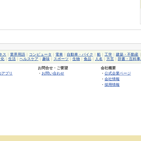
ネス
｜
業界用語
｜
コンピュータ
｜
電車
｜
自動車・バイク
｜
船
｜
工学
｜
建築・不動産
文化
｜
生活
｜
ヘルスケア
｜
趣味
｜
スポーツ
｜
生物
｜
食品
｜
人名
｜
方言
｜
辞書・百科事
お問合せ・ご要望
会社概要
のアプリ
・
お問い合わせ
・
公式企業ページ
・
会社情報
・
採用情報