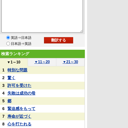
英語⇒日本語
日本語⇒英語
検索ランキング
▼
11～20
▼
21～30
▼
1～10
1
特別な問題
2
驚く
3
許可を受けた
4
失敗は成功の母
5
郷
6
緊迫感をもって
7
寿命が近づく
8
心を打たれる