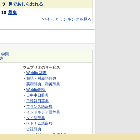
9
鼻であしらわれる
10
凝集
>>もっとランキングを見る
｜
学問
典
ウェブリオのサービス
・
Weblio 辞書
・
類語・対義語辞典
・
英和辞典・和英辞典
・
Weblio翻訳
・
日中中日辞典
・
日韓韓日辞典
・
フランス語辞典
・
インドネシア語辞典
・
タイ語辞典
・
ベトナム語辞典
・
古語辞典
・
キャリジェネ～生成AIスクー