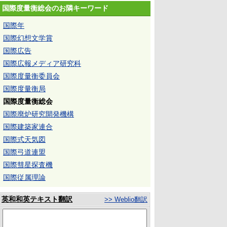
国際度量衡総会のお隣キーワード
国際年
国際幻想文学賞
国際広告
国際広報メディア研究科
国際度量衡委員会
国際度量衡局
国際度量衡総会
国際廃炉研究開発機構
国際建築家連合
国際式天気図
国際弓道連盟
国際彗星探査機
国際従属理論
英和和英テキスト翻訳
>> Weblio翻訳