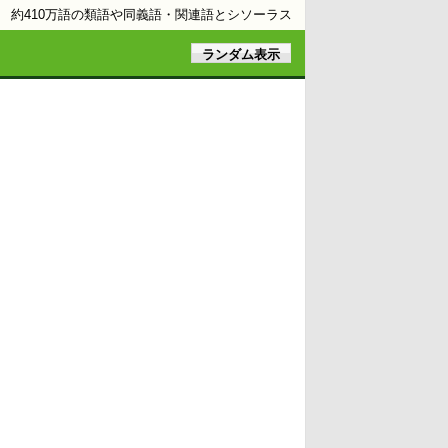
約410万語の類語や同義語・関連語とシソーラス