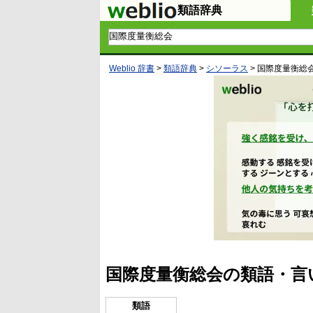
類語辞典
Weblio 辞書
>
類語辞典
>
シソーラス
>
国際度量衡総
国際度量衡総会の類語・言
類語