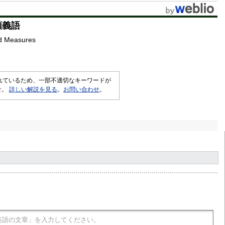
t
類義語
e
d Measures
されているため、一部不適切なキーワードが
せ。
詳しい解説を見る
。
お問い合わせ
。