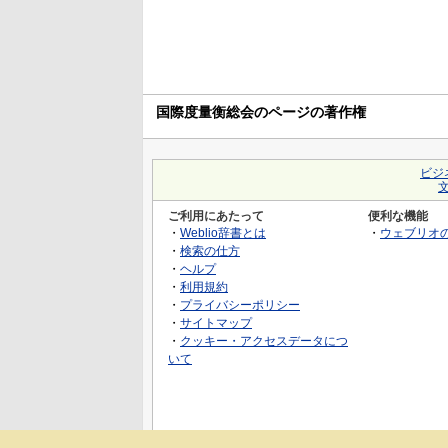
国際度量衡総会のページの著作権
ビジ
ご利用にあたって
便利な機能
・
Weblio辞書とは
・
ウェブリオ
・
検索の仕方
・
ヘルプ
・
利用規約
・
プライバシーポリシー
・
サイトマップ
・
クッキー・アクセスデータにつ
いて