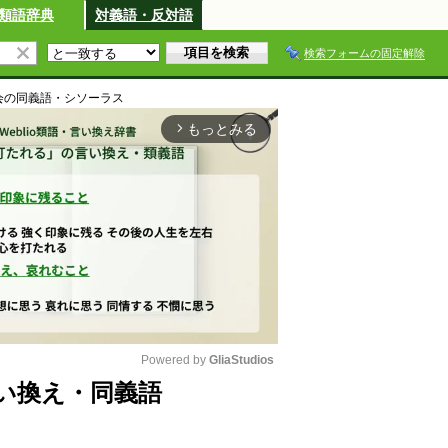
類語辞典
対義語・反対語
検索フォームの固定解除
会
の同義語・シソーラス
もっとみる
arrow_forward_ios
Powered by 
GliaStudios
い換え・同義語
M
u