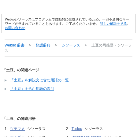
Weblioシソーラスはプログラムで自動的に生成されているため、一部不適切なキー
ワードが含まれていることもあります。ご了承くださいませ。
詳しい解説を見る
。
お問い合わせ
。
Weblio 辞書
>
類語辞典
>
シソーラス
>
土豆
の同義語・シソーラ
ス
「土豆」の関連ページ
「土豆」を解説文に含む用語の一覧
「土豆」を含む用語の索引
「土豆」の関連用語
ツチマメ
シソーラス
Tudou
シソーラス