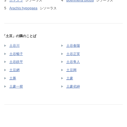
ホトズラ
シソーラス
Boehmeria biloba
シソーラス
Arachis hypogaea
シソーラス
「土豆」の隣のことば
土谷川
土谷春陽
土谷暢子
土谷正実
土谷鉄平
土谷隼人
土豆網
土豆网
土豚
土豪
土豪一揆
土豪劣紳