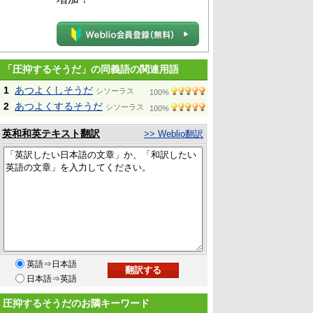
「圧抑するそうだ」の同義語の関連用語
1
あつよくしそうだ
シソーラス
100%
2
あつよくするそうだ
シソーラス
100%
英和和英テキスト翻訳
>> Weblio翻訳
英語⇒日本語
日本語⇒英語
圧抑するそうだのお隣キーワード