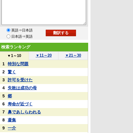
英語⇒日本語
日本語⇒英語
検索ランキング
▼
11～20
▼
21～30
▼
1～10
1
特別な問題
2
驚く
3
許可を受けた
4
失敗は成功の母
5
郷
6
寿命が近づく
7
鼻であしらわれる
8
凝集
9
一介