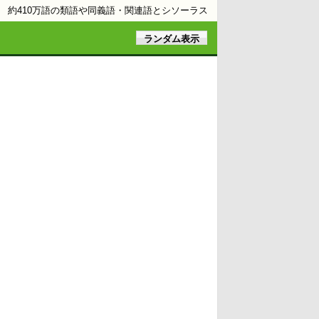
約410万語の類語や同義語・関連語とシソーラス