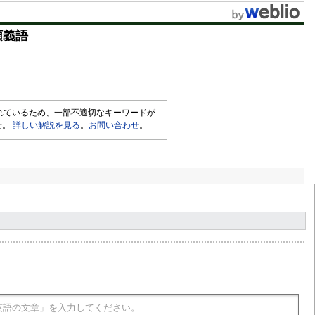
t
類義語
e
されているため、一部不適切なキーワードが
せ。
詳しい解説を見る
。
お問い合わせ
。