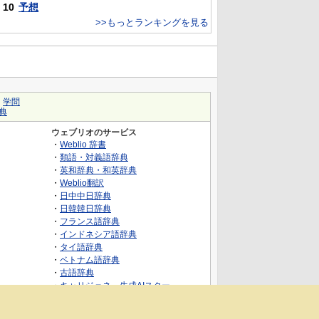
10
予想
>>もっとランキングを見る
｜
学問
典
ウェブリオのサービス
・
Weblio 辞書
・
類語・対義語辞典
・
英和辞典・和英辞典
・
Weblio翻訳
・
日中中日辞典
・
日韓韓日辞典
・
フランス語辞典
・
インドネシア語辞典
・
タイ語辞典
・
ベトナム語辞典
・
古語辞典
・
キャリジェネ～生成AIスクー
ル・AIスキルでキャリアアップ～