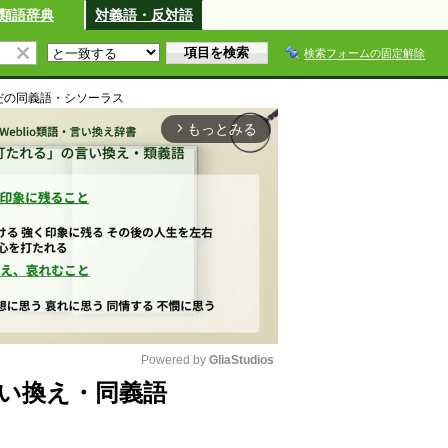
類語辞典
対義語・反対語
検索フォームの固定解除
だ
の同義語・シソーラス
もっとみる
arrow_forward_ios
Powered by 
GliaStudios
い換え・同義語
M
u