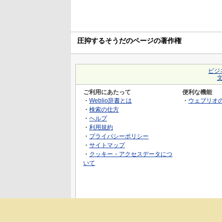
圧抑するそうだのページの著作権
ビジ
ご利用にあたって
便利な機能
・
Weblio辞書とは
・
ウェブリオ
・
検索の仕方
・
ヘルプ
・
利用規約
・
プライバシーポリシー
・
サイトマップ
・
クッキー・アクセスデータにつ
いて