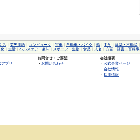
ネス
｜
業界用語
｜
コンピュータ
｜
電車
｜
自動車・バイク
｜
船
｜
工学
｜
建築・不動産
文化
｜
生活
｜
ヘルスケア
｜
趣味
｜
スポーツ
｜
生物
｜
食品
｜
人名
｜
方言
｜
辞書・百科事
お問合せ・ご要望
会社概要
のアプリ
・
お問い合わせ
・
公式企業ページ
・
会社情報
・
採用情報