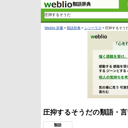
類語辞典
Weblio 辞書
>
類語辞典
>
シソーラス
>
圧抑するそう
圧抑するそうだの類語・言
類語