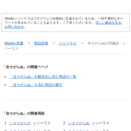
Weblioシソーラスはプログラムで自動的に生成されているため、一部不適切なキー
ワードが含まれていることもあります。ご了承くださいませ。
詳しい解説を見る
。
お問い合わせ
。
Weblio 辞書
>
類語辞典
>
シソーラス
>
在そがらぬ
の同義語・シ
ソーラス
「在そがらぬ」の関連ページ
「在そがらぬ」を解説文に含む用語の一覧
「在そがらぬ」を含む用語の索引
「在そがらぬ」の関連用語
いまそがらず
シソーラス
いまそがらぬ
シソーラス