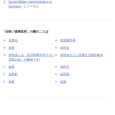
Soviet Military Administration in
Germany
シソーラス
「在独ソ連軍政府」の隣のことば
在渡山
在熊基幹局
在特
在特会
在特会とは「在日特権を許さない
在特会などに抗議する院内集会
市民の会」の略称です!
在田
在田川
在田町
在田郡
在町
在留