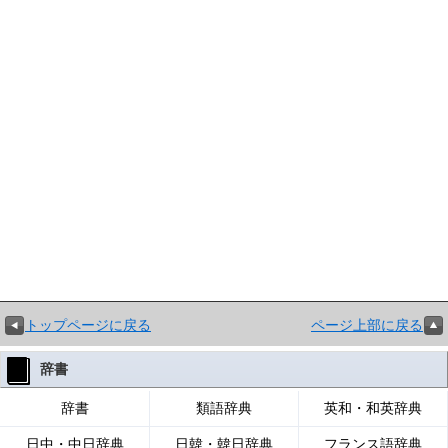
トップページに戻る
ページ上部に戻る
辞書
辞書
類語辞典
英和・和英辞典
日中・中日辞典
日韓・韓日辞典
フランス語辞典