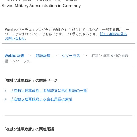
Soviet Military Administration in Germany
Weblioシソーラスはプログラムで自動的に生成されているため、一部不適切なキー
ワードが含まれていることもあります。ご了承くださいませ。
詳しい解説を見る
。
お問い合わせ
。
Weblio 辞書
>
類語辞典
>
シソーラス
>
在独ソ連軍政府
の同義
語・シソーラス
「在独ソ連軍政府」の関連ページ
「在独ソ連軍政府」を解説文に含む用語の一覧
「在独ソ連軍政府」を含む用語の索引
「在独ソ連軍政府」の関連用語