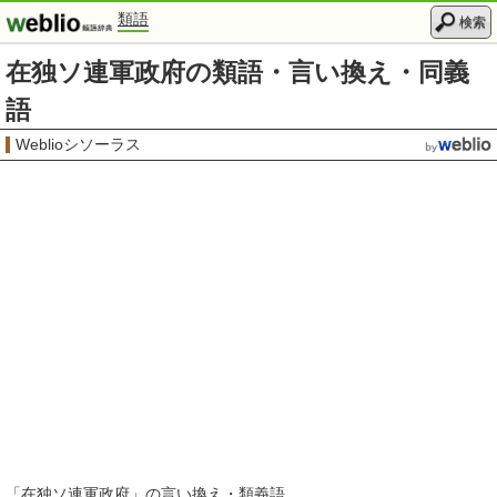
類語
検索
在独ソ連軍政府の類語・言い換え・同義
語
Weblioシソーラス
「
在独ソ連軍政府
」の言い換え・類義語