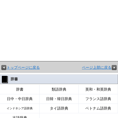
トップページに戻る
ページ上部に戻る
辞書
辞書
類語辞典
英和・和英辞典
日中・中日辞典
日韓・韓日辞典
フランス語辞典
タイ語辞典
ベトナム語辞典
インドネシア語辞典
古語辞典