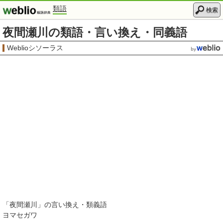
類語
検索
夜間瀬川の類語・言い換え・同義語
Weblioシソーラス
「
夜間瀬川
」の言い換え・類義語
ヨマセガワ