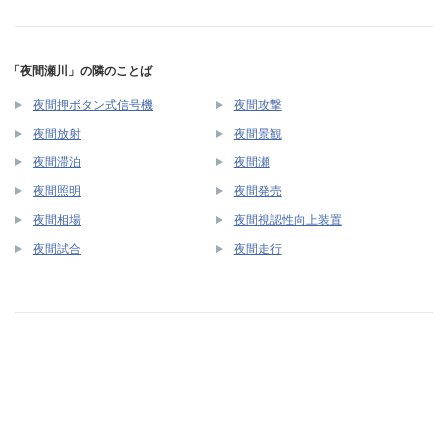
「夜間瀬川」の隣のことば
夜間押ボタン式信号機
夜間攻撃
夜間放射
夜間景観
夜間滞泊
夜間瀬
夜間照明
夜間発売
夜間相場
夜間視認性向上装置
夜間試合
夜間走行