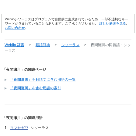
Weblioシソーラスはプログラムで自動的に生成されているため、一部不適切なキー
ワードが含まれていることもあります。ご了承くださいませ。
詳しい解説を見る
。
お問い合わせ
。
Weblio 辞書
>
類語辞典
>
シソーラス
>
夜間瀬川
の同義語・シソ
ーラス
「夜間瀬川」の関連ページ
「夜間瀬川」を解説文に含む用語の一覧
「夜間瀬川」を含む用語の索引
「夜間瀬川」の関連用語
ヨマセガワ
シソーラス