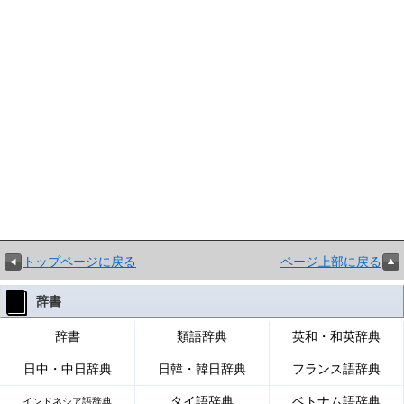
トップページに戻る
ページ上部に戻る
辞書
辞書
類語辞典
英和・和英辞典
日中・中日辞典
日韓・韓日辞典
フランス語辞典
タイ語辞典
ベトナム語辞典
インドネシア語辞典