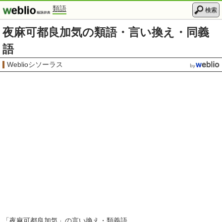
類語
検索
夜麻可都良加気の類語・言い換え・同義
語
Weblioシソーラス
「
夜麻可都良加気
」の言い換え・類義語