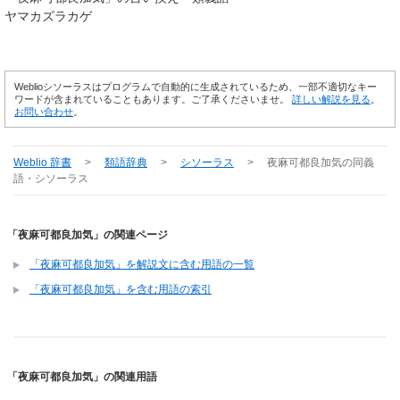
ヤマカズラカゲ
Weblioシソーラスはプログラムで自動的に生成されているため、一部不適切なキー
ワードが含まれていることもあります。ご了承くださいませ。
詳しい解説を見る
。
お問い合わせ
。
Weblio 辞書
>
類語辞典
>
シソーラス
>
夜麻可都良加気
の同義
語・シソーラス
「夜麻可都良加気」の関連ページ
「夜麻可都良加気」を解説文に含む用語の一覧
「夜麻可都良加気」を含む用語の索引
「夜麻可都良加気」の関連用語