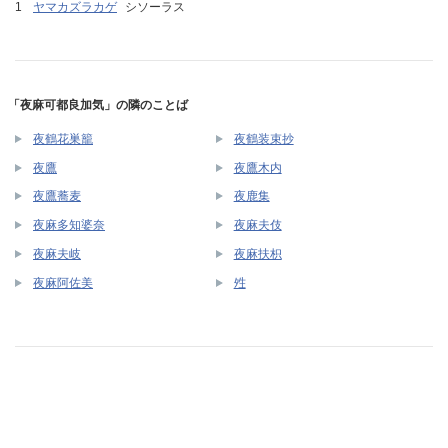
ヤマカズラカゲ
シソーラス
「夜麻可都良加気」の隣のことば
夜鶴花巣籠
夜鶴装束抄
夜鷹
夜鷹木内
夜鷹蕎麦
夜鹿集
夜麻多知婆奈
夜麻夫伎
夜麻夫岐
夜麻扶枳
夜麻阿佐美
夝