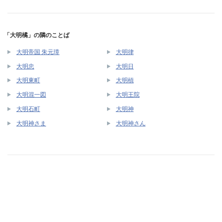
「大明橘」の隣のことば
大明帝国 朱元璋
大明律
大明忠
大明日
大明東町
大明槓
大明混一図
大明王院
大明石町
大明神
大明神さま
大明神さん