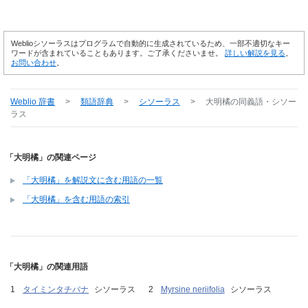
Weblioシソーラスはプログラムで自動的に生成されているため、一部不適切なキー
ワードが含まれていることもあります。ご了承くださいませ。
詳しい解説を見る
。
お問い合わせ
。
Weblio 辞書
>
類語辞典
>
シソーラス
>
大明橘
の同義語・シソー
ラス
「大明橘」の関連ページ
「大明橘」を解説文に含む用語の一覧
「大明橘」を含む用語の索引
「大明橘」の関連用語
タイミンタチバナ
シソーラス
Myrsine neriifolia
シソーラス