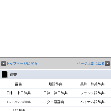
トップページに戻る
ページ上部に戻る
辞書
辞書
類語辞典
英和・和英辞典
日中・中日辞典
日韓・韓日辞典
フランス語辞典
タイ語辞典
ベトナム語辞典
インドネシア語辞典
古語辞典