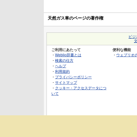
天然ガス車のページの著作権
ビジ
ご利用にあたって
便利な機能
・
Weblio辞書とは
・
ウェブリオ
・
検索の仕方
・
ヘルプ
・
利用規約
・
プライバシーポリシー
・
サイトマップ
・
クッキー・アクセスデータにつ
いて