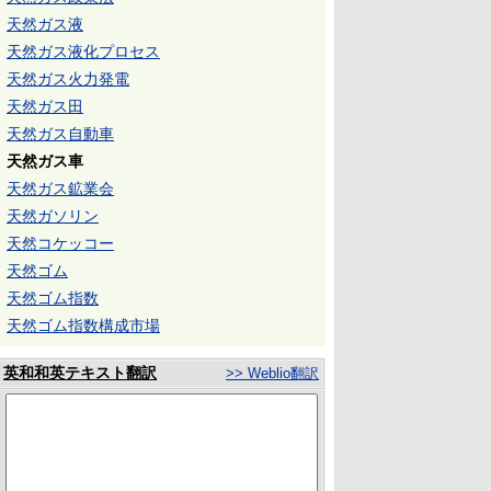
天然ガス液
天然ガス液化プロセス
天然ガス火力発電
天然ガス田
天然ガス自動車
天然ガス車
天然ガス鉱業会
天然ガソリン
天然コケッコー
天然ゴム
天然ゴム指数
天然ゴム指数構成市場
英和和英テキスト翻訳
>> Weblio翻訳