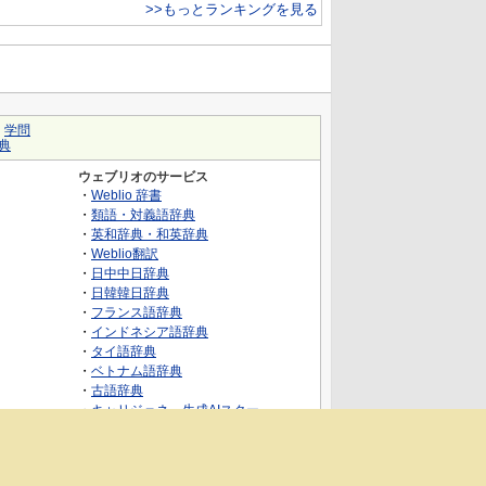
>>もっとランキングを見る
｜
学問
典
ウェブリオのサービス
・
Weblio 辞書
・
類語・対義語辞典
・
英和辞典・和英辞典
・
Weblio翻訳
・
日中中日辞典
・
日韓韓日辞典
・
フランス語辞典
・
インドネシア語辞典
・
タイ語辞典
・
ベトナム語辞典
・
古語辞典
・
キャリジェネ～生成AIスクー
ル・AIスキルでキャリアアップ～