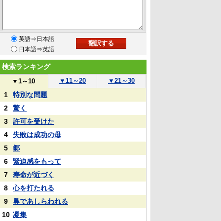
英語⇒日本語
日本語⇒英語
検索ランキング
▼
11～20
▼
21～30
▼
1～10
1
特別な問題
2
驚く
3
許可を受けた
4
失敗は成功の母
5
郷
6
緊迫感をもって
7
寿命が近づく
8
心を打たれる
9
鼻であしらわれる
10
凝集