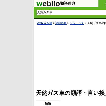
類語辞典
Weblio 辞書
>
類語辞典
>
シソーラス
>
天然ガス車
の
L
/
U
o
n
a
m
d
u
e
t
d
e
:
4
天然ガス車の類語・言い換
5
.
3
3
類語