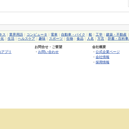
ネス
｜
業界用語
｜
コンピュータ
｜
電車
｜
自動車・バイク
｜
船
｜
工学
｜
建築・不動産
文化
｜
生活
｜
ヘルスケア
｜
趣味
｜
スポーツ
｜
生物
｜
食品
｜
人名
｜
方言
｜
辞書・百科事
お問合せ・ご要望
会社概要
のアプリ
・
お問い合わせ
・
公式企業ページ
・
会社情報
・
採用情報
©2026 GRAS Group, Inc.
RSS