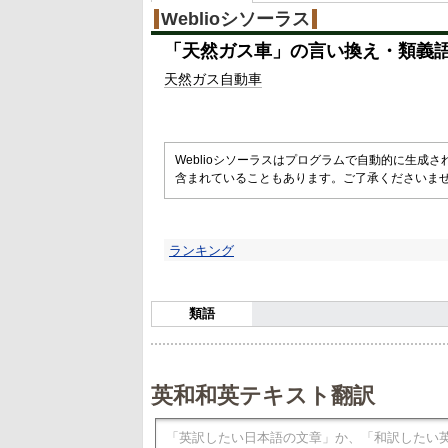
%
Weblioシソーラス
「
天然ガス車
」の言い換え・類義
天然
ガス
自動車
Weblioシソーラスはプログラムで自動的に生成
含まれていることもあります。ご了承くださいま
ランキング
類語
英和和英テキスト翻訳