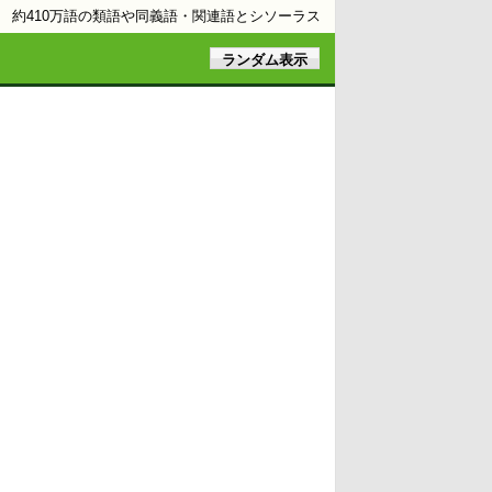
約410万語の類語や同義語・関連語とシソーラス