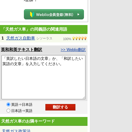
「天然ガス車」の同義語の関連用語
1
天然ガス自動車
シソーラス
100%
英和和英テキスト翻訳
>> Weblio翻訳
英語⇒日本語
日本語⇒英語
天然ガス車のお隣キーワード
天然ガス政策法