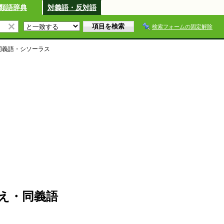
類語辞典
対義語・反対語
検索フォームの固定解除
同義語・シソーラス
え・同義語