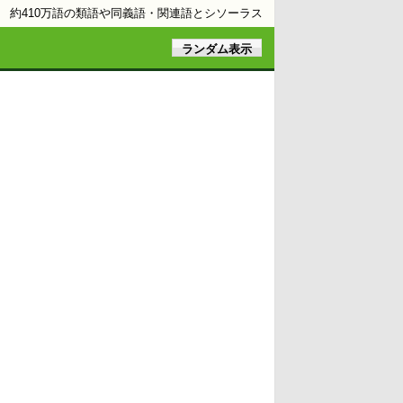
約410万語の類語や同義語・関連語とシソーラス