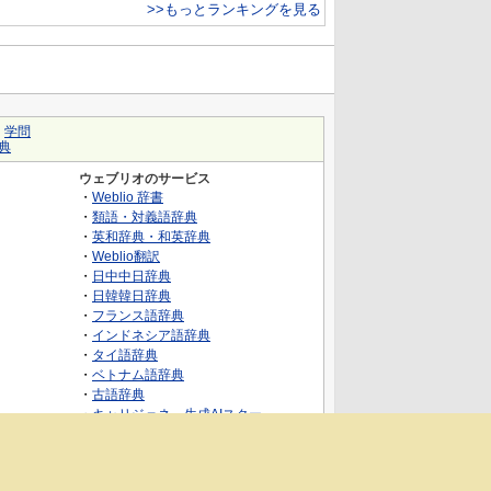
>>もっとランキングを見る
｜
学問
典
ウェブリオのサービス
・
Weblio 辞書
・
類語・対義語辞典
・
英和辞典・和英辞典
・
Weblio翻訳
・
日中中日辞典
・
日韓韓日辞典
・
フランス語辞典
・
インドネシア語辞典
・
タイ語辞典
・
ベトナム語辞典
・
古語辞典
・
キャリジェネ～生成AIスクー
ル・AIスキルでキャリアアップ～