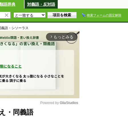
類語辞典
対義語・反対語
検索フォームの固定解除
同義語・シソーラス
もっとみる
arrow_forward_ios
Powered by 
GliaStudios
え・同義語
M
u