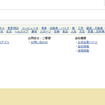
ネス
｜
業界用語
｜
コンピュータ
｜
電車
｜
自動車・バイク
｜
船
｜
工学
｜
建築・不動産
文化
｜
生活
｜
ヘルスケア
｜
趣味
｜
スポーツ
｜
生物
｜
食品
｜
人名
｜
方言
｜
辞書・百科事
お問合せ・ご要望
会社概要
のアプリ
・
お問い合わせ
・
公式企業ページ
・
会社情報
・
採用情報
©2026 GRAS Group, Inc.
RSS