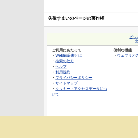
失敬すまいのページの著作権
ビジ
ご利用にあたって
便利な機能
・
Weblio辞書とは
・
ウェブリオ
・
検索の仕方
・
ヘルプ
・
利用規約
・
プライバシーポリシー
・
サイトマップ
・
クッキー・アクセスデータにつ
いて