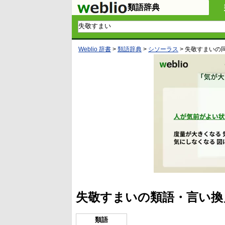
類語辞典
Weblio 辞書
>
類語辞典
>
シソーラス
>
失敬すまい
の
失敬すまいの類語・言い換
類語