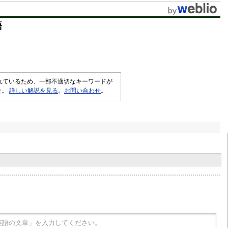
t
語
e
されているため、一部不適切なキーワードが
せ。
詳しい解説を見る
。
お問い合わせ
。