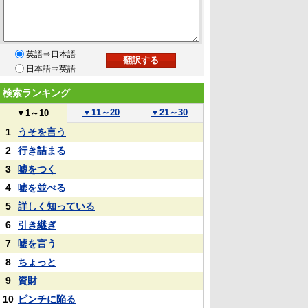
英語⇒日本語
日本語⇒英語
検索ランキング
▼
11～20
▼
21～30
▼
1～10
1
うそを言う
2
行き詰まる
3
嘘をつく
4
嘘を並べる
5
詳しく知っている
6
引き継ぎ
7
嘘を言う
8
ちょっと
9
資財
10
ピンチに陥る