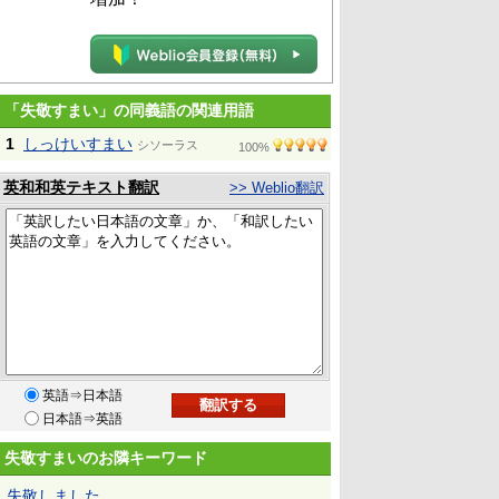
「失敬すまい」の同義語の関連用語
1
しっけいすまい
シソーラス
100%
英和和英テキスト翻訳
>> Weblio翻訳
英語⇒日本語
日本語⇒英語
失敬すまいのお隣キーワード
失敬しました