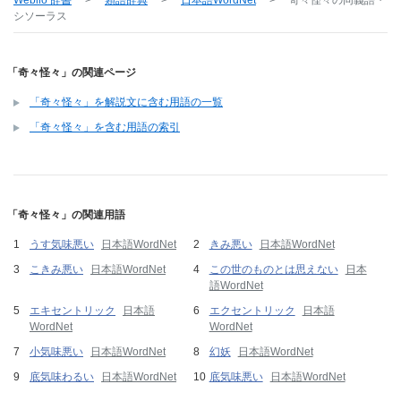
Weblio 辞書
>
類語辞典
>
日本語WordNet
>
奇々怪々
の同義語・
シソーラス
「奇々怪々」の関連ページ
「奇々怪々」を解説文に含む用語の一覧
「奇々怪々」を含む用語の索引
「奇々怪々」の関連用語
うす気味悪い
日本語WordNet
きみ悪い
日本語WordNet
こきみ悪い
日本語WordNet
この世のものとは思えない
日本
語WordNet
エキセントリック
日本語
エクセントリック
日本語
WordNet
WordNet
小気味悪い
日本語WordNet
幻妖
日本語WordNet
底気味わるい
日本語WordNet
底気味悪い
日本語WordNet