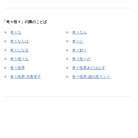
「奇々怪々」の隣のことば
奇々な
奇々なら
奇々ならば
奇々に
奇々になる
奇々妙々
奇々怪々な
奇々怪々の
奇々怪界
奇々怪界あどばんす
奇々怪界-月夜草子
奇々怪界-謎の黒マント-