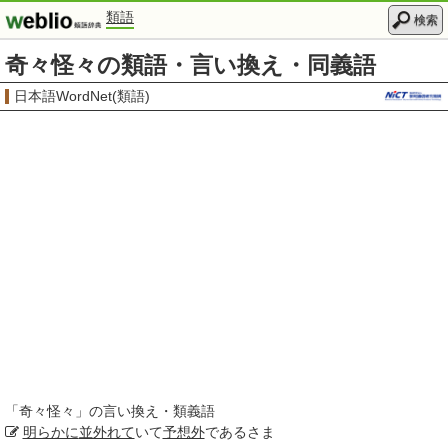
類語
検索
奇々怪々の類語・言い換え・同義語
日本語WordNet(類語)
「
奇々怪々
」の言い換え・類義語
明らかに
並外れて
いて
予想外
であるさま