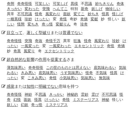
奇態
奇奇怪怪
可笑しい
可笑しげ
異様
不
思議
妙ちきりん
奇体
きっかい
変わった
突飛
へんてこ
特別
新奇
妖しげ
物珍しい
異常
不可思議
怪奇
風変わり
面妖
変てこ
妙ちき
怪異
怪しげ
一種異様
珍妙
けったい
変
奇怪
奇妙
奇矯
変梃
妙
怪しい
妖
しい
怪態
変ちき
奇っ怪
変梃りん
奇
珍奇
目立って
、
著しく
型破り
または
普通でない
奇奇怪怪
突飛
奇抜
奇怪千万
異常
狂逸
怪奇
風変わり
珍妙
け
ったい
一風変った
変
一風変わった
エキセントリック
奇怪
奇矯
妙
奇異
風変り
奇
エクセントリック
超自然的な
影響
の
作用
を
提案する
さま
薄気味悪い
奇奇怪怪
この世のものとは思えない
底気味わるい
気味
わるい
きみ悪い
底気味悪い
うす気味悪い
怪奇
不気味
怪異
け
ったい
変
こきみ悪い
奇怪
小気味悪い
気味悪い
無気味
感覚
または
知性
に
明確でない
意味を持つ
奇奇怪怪
神妙
不
思議
きっかい
神秘的
霊妙
霊び
不可思議
怪
奇
幻怪
面妖
怪異
けったい
奇怪
ミステーリアス
神秘
怪しい
妖しい
幻妖
奇っ怪
ミステリアス