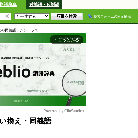
類語辞典
対義語・反対語
検索フォームの固定解除
だ
の同義語・シソーラス
もっとみる
arrow_forward_ios
Powered by 
GliaStudios
い換え・同義語
M
u