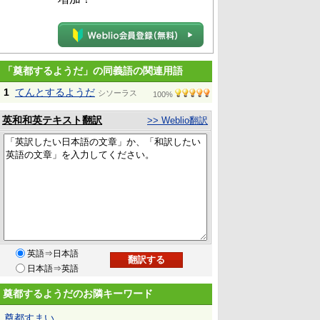
「奠都するようだ」の同義語の関連用語
1
てんとするようだ
シソーラス
100%
英和和英テキスト翻訳
>> Weblio翻訳
英語⇒日本語
日本語⇒英語
奠都するようだのお隣キーワード
奠都すまい