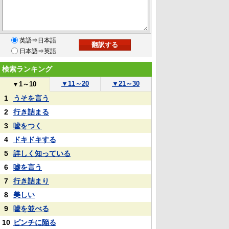
英語⇒日本語
日本語⇒英語
検索ランキング
▼
11～20
▼
21～30
▼
1～10
1
うそを言う
2
行き詰まる
3
嘘をつく
4
ドキドキする
5
詳しく知っている
6
嘘を言う
7
行き詰まり
8
美しい
9
嘘を並べる
10
ピンチに陥る