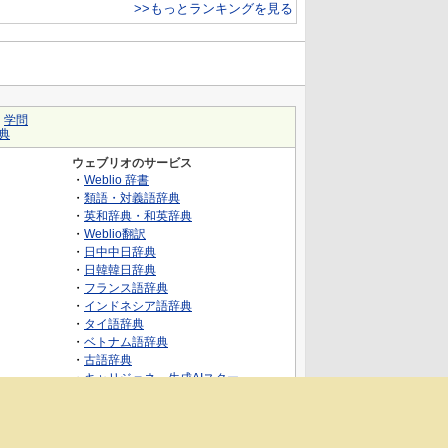
>>もっとランキングを見る
｜
学問
典
ウェブリオのサービス
・
Weblio 辞書
・
類語・対義語辞典
・
英和辞典・和英辞典
・
Weblio翻訳
・
日中中日辞典
・
日韓韓日辞典
・
フランス語辞典
・
インドネシア語辞典
・
タイ語辞典
・
ベトナム語辞典
・
古語辞典
・
キャリジェネ～生成AIスクー
ル・AIスキルでキャリアアップ～