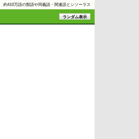
約410万語の類語や同義語・関連語とシソーラス