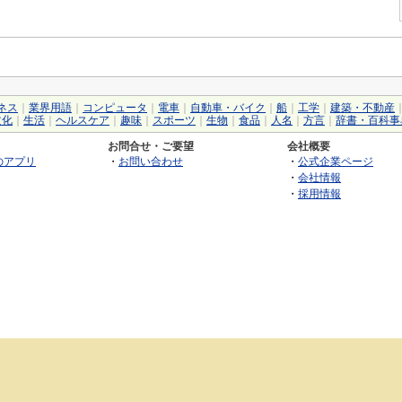
ネス
｜
業界用語
｜
コンピュータ
｜
電車
｜
自動車・バイク
｜
船
｜
工学
｜
建築・不動産
文化
｜
生活
｜
ヘルスケア
｜
趣味
｜
スポーツ
｜
生物
｜
食品
｜
人名
｜
方言
｜
辞書・百科事
お問合せ・ご要望
会社概要
のアプリ
・
お問い合わせ
・
公式企業ページ
・
会社情報
・
採用情報
©2026 GRAS Group, Inc.
RSS