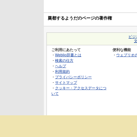
奠都するようだのページの著作権
ビジ
ご利用にあたって
便利な機能
・
Weblio辞書とは
・
ウェブリオ
・
検索の仕方
・
ヘルプ
・
利用規約
・
プライバシーポリシー
・
サイトマップ
・
クッキー・アクセスデータにつ
いて