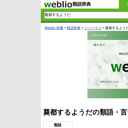
類語辞典
Weblio 辞書
>
類語辞典
>
シソーラス
>
奠都するよう
奠都するようだの類語・言
類語