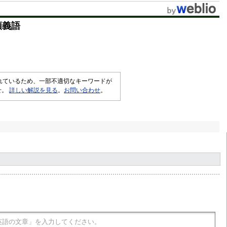
t
類義語
e
されているため、一部不適切なキーワードが
せ。
詳しい解説を見る
。
お問い合わせ
。