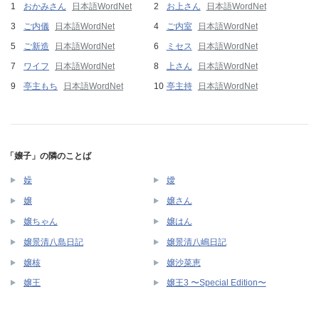
おかみさん
日本語WordNet
お上さん
日本語WordNet
ご内儀
日本語WordNet
ご内室
日本語WordNet
ご新造
日本語WordNet
ミセス
日本語WordNet
ワイフ
日本語WordNet
上さん
日本語WordNet
亭主もち
日本語WordNet
亭主持
日本語WordNet
「嬢子」の隣のことば
嬠
嬡
嬢
嬢さん
嬢ちゃん
嬢はん
嬢景清八島日記
嬢景清八嶋日記
嬢核
嬢沙菜恵
嬢王
嬢王3 〜Special Edition〜