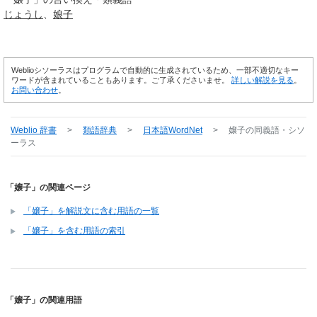
じょうし
娘子
Weblioシソーラスはプログラムで自動的に生成されているため、一部不適切なキー
ワードが含まれていることもあります。ご了承くださいませ。
詳しい解説を見る
。
お問い合わせ
。
Weblio 辞書
>
類語辞典
>
日本語WordNet
>
嬢子
の同義語・シソ
ーラス
「嬢子」の関連ページ
「嬢子」を解説文に含む用語の一覧
「嬢子」を含む用語の索引
「嬢子」の関連用語