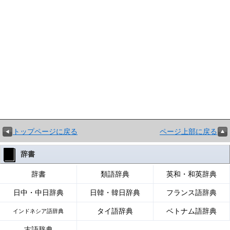
トップページに戻る
ページ上部に戻る
辞書
辞書
類語辞典
英和・和英辞典
日中・中日辞典
日韓・韓日辞典
フランス語辞典
タイ語辞典
ベトナム語辞典
インドネシア語辞典
古語辞典