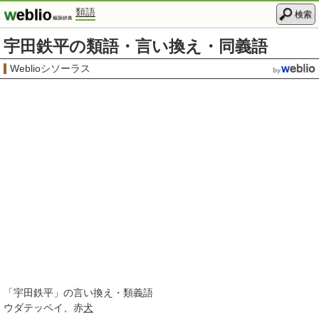
類語
検索
宇田鉄平の類語・言い換え・同義語
Weblioシソーラス
「
宇田鉄平
」の言い換え・類義語
ウダテッペイ
赤
犬