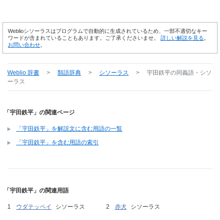
Weblioシソーラスはプログラムで自動的に生成されているため、一部不適切なキー
ワードが含まれていることもあります。ご了承くださいませ。
詳しい解説を見る
。
お問い合わせ
。
Weblio 辞書
>
類語辞典
>
シソーラス
>
宇田鉄平
の同義語・シソ
ーラス
「宇田鉄平」の関連ページ
「宇田鉄平」を解説文に含む用語の一覧
「宇田鉄平」を含む用語の索引
「宇田鉄平」の関連用語
ウダテッペイ
シソーラス
赤犬
シソーラス