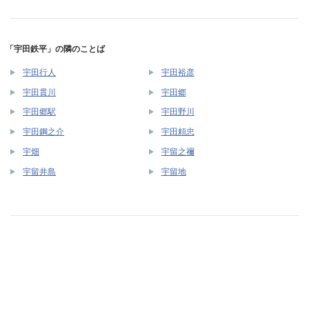
「宇田鉄平」の隣のことば
宇田行人
宇田裕彦
宇田貫川
宇田郷
宇田郷駅
宇田野川
宇田鋼之介
宇田頼忠
宇畑
宇留之禰
宇留井島
宇留地