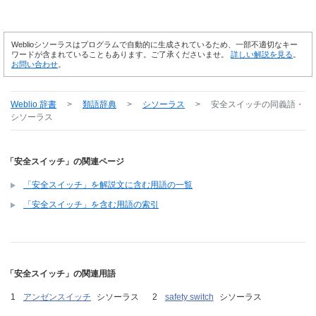
Weblioシソーラスはプログラムで自動的に生成されているため、一部不適切なキー
ワードが含まれていることもあります。ご了承くださいませ。
詳しい解説を見る
。
お問い合わせ
。
Weblio 辞書
>
類語辞典
>
シソーラス
>
安全スイッチ
の同義語・
シソーラス
「安全スイッチ」の関連ページ
「安全スイッチ」を解説文に含む用語の一覧
「安全スイッチ」を含む用語の索引
「安全スイッチ」の関連用語
アンゼンスイッチ
シソーラス
safety switch
シソーラス