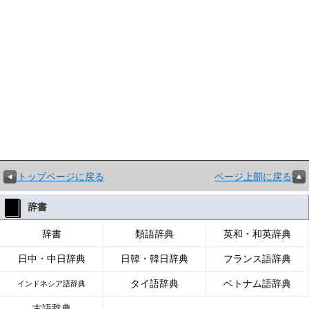
トップページに戻る
ページ上部に戻る
辞書
辞書
類語辞典
英和・和英辞典
日中・中日辞典
日韓・韓日辞典
フランス語辞典
タイ語辞典
ベトナム語辞典
インドネシア語辞典
古語辞典